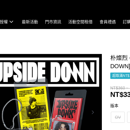
授權
最新活動
門市資訊
活動空間租借
會員禮遇
訂
朴燦烈 C
DOWN]
超取滿NT$
NT$360 ~
NT$33
版本
OV