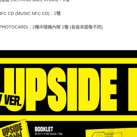
交易，需
每筆NT$9
求債權轉
：1種
FC CD (MUSIC NFC CD)
２．關於
宅配 (離島
https://aft
每筆NT$2
：2種中隨機內贈 1種 (各版本圖像不同)
PHOTOCARD)
３．未成
「AFTE
付款後門
任。
４．使用「
免運費
即時審查
結果請求
亞洲國家/
５．嚴禁
形，恩沛
北美國家/
動。
歐洲國家/