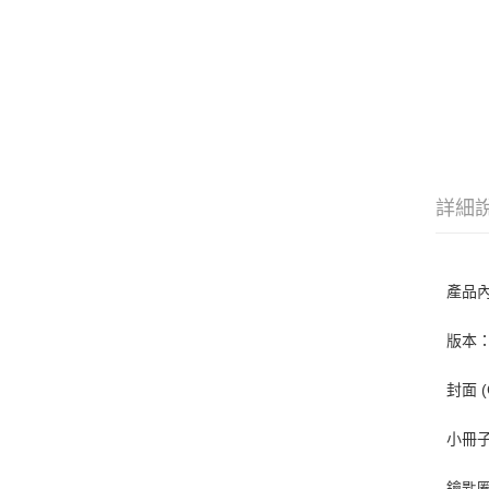
詳細
產品內
：
版本
封面 (
小冊子 
鑰匙圈球