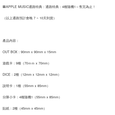
３．收到繳費通知簡訊後14天內，點擊此簡訊中的連結，可透過四大超商／
🟦APPLE MUSIC通路特典：通路特典：4種隨機1～售完為止！
ATM／網路銀行／等多元方式進行付款，方視為交易完成。
7-11取貨付款
※ 請注意：結帳手續完成當下不需立刻繳費，但若您需要取消訂單，請聯絡
每筆NT$60，滿NT$1,599(含以上)免運費
購買商品的店家。未經商家同意取消之訂單仍視為有效，需透過AFTEE先享
（以上通路預計會晚 7 ~ 10天到貨）
後付繳納相關費用。
付款後7-11取貨
※ 交易是否成功請以「AFTEE先享後付 」之結帳頁面顯示為準，若有關於
是否繳費成功／繳費後需取消欲退款等相關疑問，請聯繫「AFTEE先享後付
每筆NT$60，滿NT$1,599(含以上)免運費
客戶支援中心」
https://netprotections.freshdesk.com/support/home
產品內容：
新竹貨運
【注意事項】
１．透過由恩沛科技股份有限公司提供之「AFTEE先享後付」服務完成之交
每筆NT$90
OUT BOX：90mm x 90mm x 15mm
易，需依本服務之必要範圍內提供個人資料，並將交易相關給付款項請求債
權轉讓予恩沛科技股份有限公司。
宅配 (離島)
２．關於個人資料處理事宜，請瀏覽以下網址：
遊戲卡：9種（70ｍｍ x 70mm）
每筆NT$200
https://aftee.tw/terms/#terms3
３．未成年的使用者請事先徵得法定代理人或監護人之同意方可使用
DICE：2種（12mm x 12mm x 12mm）
付款後門市自取
「AFTEE先享後付」，若未經同意申辦者引起之損失，本公司不負相關責
任。
免運費
４．使用「AFTEE先享後付」時，將依據個別帳號之用戶狀況，依本公司即
說明卡：1種（55mm x 85mm）
時審查核予不同之上限額度；若仍有額度不足之情形，本公司將視審查結果
亞洲國家/地區配送
查看運費
請求用戶進行身份認證。
分隊小卡：4種隨機1（55mm x 85mm）
５．嚴禁一人註冊多個帳號或使用他人資訊註冊。若發現惡意使用之情形，
北美國家/地區配送
查看運費
恩沛科技股份有限公司將有權停止該用戶之使用額度並採取法律行動。
貼紙：2種（45mm x 45mm）
歐洲國家/地區配送
查看運費