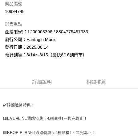
商品編號
超商取貨付款
10994745
LINE Pay
銷售重點
Apple Pay
產編/條碼：L200003396 / 8804775457333
發行公司：Fantagio Music
街口支付
發行日期：2025.08.14
悠遊付
預計到貨：8/14～8/15（最快8/16到門市）
AFTEE先享後付
相關說明
【關於「AFTEE先享後付」】
詳細說明
相關推薦
ATM付款
AFTEE先享後付是「在收到商品之後才付款」的支付方式。 讓您購物簡單
便利好安心！
１．簡單：不需註冊會員、不需綁卡、不需儲值。
運送方式
２．便利：只要手機號碼，簡訊認證，即可結帳。
✔️韓國通路特典：
３．安心：先確認商品／服務後，再付款。
全家取貨付款
每筆NT$60，滿NT$1,599(含以上)免運費
🟥EVERLINE通路特典：4種隨機1～售完為止！
【「AFTEE先享後付」結帳流程】
１．於結帳方式選擇「AFTEE先享後付」後，將跳轉至「AFTEE先享後付」
付款後全家取貨
結帳頁面，進行簡訊認證並確認金額後，即可完成結帳。
🟪KPOP PLANET通路特典：4種隨機1～售完為止！
２．訂單成立數日內，您將收到繳費通知簡訊。
每筆NT$60，滿NT$1,599(含以上)免運費