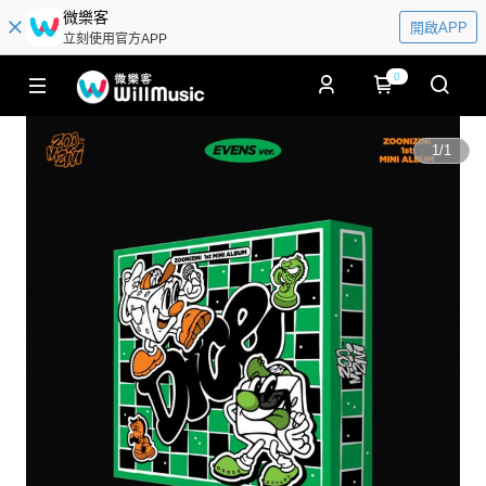
微樂客
開啟APP
立刻使用官方APP
0
1
/
1