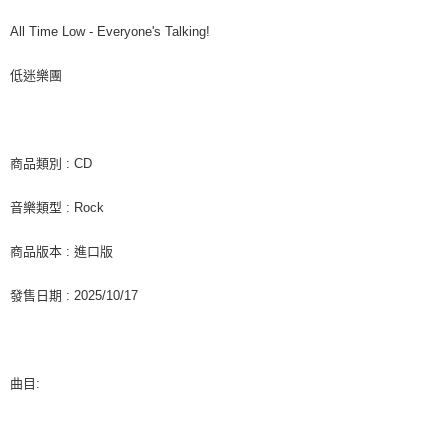
7-11取貨付款
※ 請注意：結帳手續完成當下不需立刻繳費，但若您需要取消訂單，請聯絡
每筆NT$60，滿NT$1,599(含以上)免運費
購買商品的店家。未經商家同意取消之訂單仍視為有效，需透過AFTEE先享
All Time Low - Everyone's Talking!
後付繳納相關費用。
付款後7-11取貨
※ 交易是否成功請以「AFTEE先享後付 」之結帳頁面顯示為準，若有關於
低迷樂團
是否繳費成功／繳費後需取消欲退款等相關疑問，請聯繫「AFTEE先享後付
每筆NT$60，滿NT$1,599(含以上)免運費
客戶支援中心」
https://netprotections.freshdesk.com/support/home
新竹貨運
【注意事項】
１．透過由恩沛科技股份有限公司提供之「AFTEE先享後付」服務完成之交
每筆NT$90
商品類別 : CD
易，需依本服務之必要範圍內提供個人資料，並將交易相關給付款項請求債
權轉讓予恩沛科技股份有限公司。
宅配 (離島)
音樂類型 : Rock
２．關於個人資料處理事宜，請瀏覽以下網址：
每筆NT$200
https://aftee.tw/terms/#terms3
３．未成年的使用者請事先徵得法定代理人或監護人之同意方可使用
商品版本 : 進口版
付款後門市自取
「AFTEE先享後付」，若未經同意申辦者引起之損失，本公司不負相關責
任。
免運費
發售日期 : 2025/10/17
４．使用「AFTEE先享後付」時，將依據個別帳號之用戶狀況，依本公司即
時審查核予不同之上限額度；若仍有額度不足之情形，本公司將視審查結果
亞洲國家/地區配送
查看運費
請求用戶進行身份認證。
５．嚴禁一人註冊多個帳號或使用他人資訊註冊。若發現惡意使用之情形，
北美國家/地區配送
查看運費
恩沛科技股份有限公司將有權停止該用戶之使用額度並採取法律行動。
曲目:
歐洲國家/地區配送
查看運費