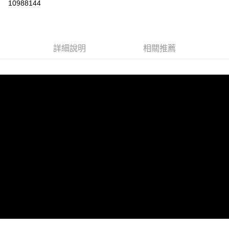
10988144
LINE Pay
Apple Pay
詳細說明
相關推薦
街口支付
悠遊付
AFTEE先享後付
相關說明
【關於「AFTEE先享後付」】
ATM付款
AFTEE先享後付是「在收到商品之後才付款」的支付方式。 讓您購物簡單
便利好安心！
１．簡單：不需註冊會員、不需綁卡、不需儲值。
運送方式
２．便利：只要手機號碼，簡訊認證，即可結帳。
３．安心：先確認商品／服務後，再付款。
全家取貨付款
每筆NT$60，滿NT$1,599(含以上)免運費
【「AFTEE先享後付」結帳流程】
１．於結帳方式選擇「AFTEE先享後付」後，將跳轉至「AFTEE先享後付」
付款後全家取貨
結帳頁面，進行簡訊認證並確認金額後，即可完成結帳。
２．訂單成立數日內，您將收到繳費通知簡訊。
每筆NT$60，滿NT$1,599(含以上)免運費
３．收到繳費通知簡訊後14天內，點擊此簡訊中的連結，可透過四大超商／
ATM／網路銀行／等多元方式進行付款，方視為交易完成。