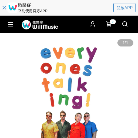
微樂客
開啟APP
立刻使用官方APP
0
1
/
1