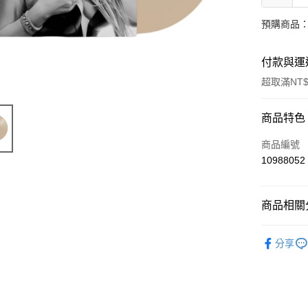
預購商品：
付款與運
超取滿NT$
付款方式
商品特色
信用卡一
商品編號
10988052
超商取貨
LINE Pay
商品相關分
Apple Pay
西洋
美
分享
街口支付
悠遊付
AFTEE先