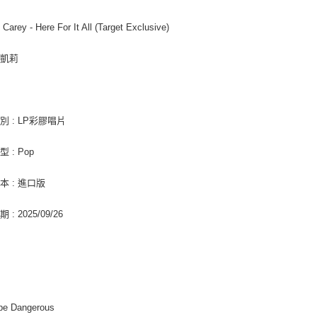
２．關於
宅配 (離島
https://aft
 Carey - Here For It All (Target Exclusive)
每筆NT$2
３．未成
「AFTE
付款後門
任。
亞凱莉
４．使用「
免運費
即時審查
結果請求
亞洲國家/
５．嚴禁
別 : LP彩膠唱片
形，恩沛
北美國家/
動。
 : Pop
歐洲國家/
本 : 進口版
: 2025/09/26
pe Dangerous