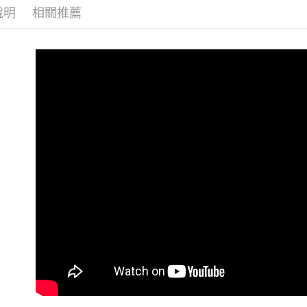
相關說明
說明
相關推薦
【關於「A
ATM付款
AFTEE
便利好安
１．簡單
２．便利
運送方式
３．安心
全家取貨
【「AFT
每筆NT$6
１．於結帳
付」結帳
付款後全
２．訂單
３．收到繳
每筆NT$6
／ATM／
※ 請注意
7-11取貨
絡購買商品
先享後付
每筆NT$6
※ 交易是
是否繳費成
付款後7-1
付客戶支
每筆NT$6
【注意事
新竹貨運
１．透過由
交易，需
每筆NT$9
求債權轉