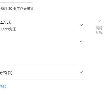
預計 30 個工作天出貨
送方式
清除
1,599免運
紀錄
次付款
付款
類 (1)
國 TARGET 獨家
客服
享後付