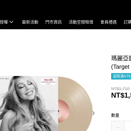
授權
最新活動
門市資訊
活動空間租借
會員禮遇
訂
瑪麗亞凱莉 
(Targe
超取滿NT$
NT$1,710
NT$1,
數量