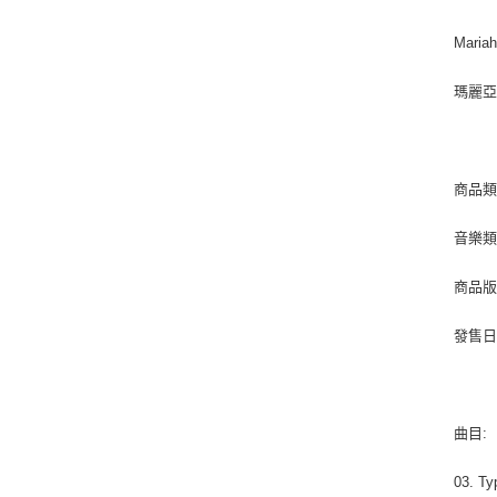
Mariah
瑪麗
商品類
音樂類型
商品版
發售日期 
曲目:
03. Ty