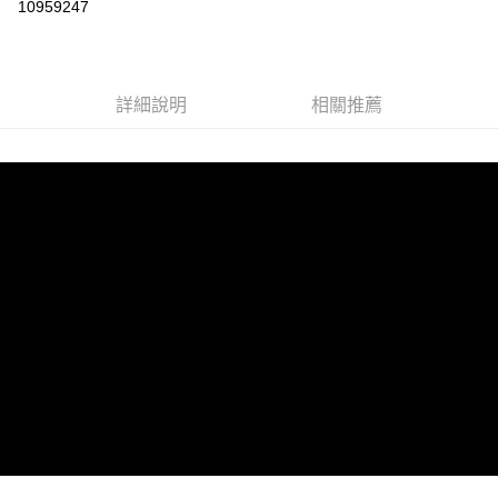
10959247
LINE Pay
Apple Pay
詳細說明
相關推薦
街口支付
悠遊付
AFTEE先享後付
相關說明
【關於「AFTEE先享後付」】
ATM付款
AFTEE先享後付是「在收到商品之後才付款」的支付方式。 讓您購物簡單
便利好安心！
１．簡單：不需註冊會員、不需綁卡、不需儲值。
運送方式
２．便利：只要手機號碼，簡訊認證，即可結帳。
３．安心：先確認商品／服務後，再付款。
全家取貨付款
每筆NT$60，滿NT$1,599(含以上)免運費
【「AFTEE先享後付」結帳流程】
１．於結帳方式選擇「AFTEE先享後付」後，將跳轉至「AFTEE先享後付」
付款後全家取貨
結帳頁面，進行簡訊認證並確認金額後，即可完成結帳。
２．訂單成立數日內，您將收到繳費通知簡訊。
每筆NT$60，滿NT$1,599(含以上)免運費
３．收到繳費通知簡訊後14天內，點擊此簡訊中的連結，可透過四大超商／
ATM／網路銀行／等多元方式進行付款，方視為交易完成。