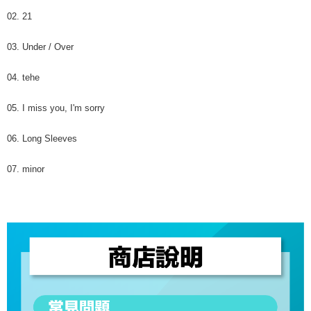
02. 21
03. Under / Over
04. tehe
05. I miss you, I'm sorry
06. Long Sleeves
07. minor