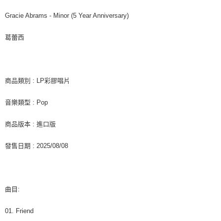
7-11取貨付款
※ 請注意：結帳手續完成當下不需立刻繳費，但若您需要取消訂單，請聯絡
每筆NT$60，滿NT$1,599(含以上)免運費
購買商品的店家。未經商家同意取消之訂單仍視為有效，需透過AFTEE先享
Gracie Abrams - Minor (5 Year Anniversary)
後付繳納相關費用。
付款後7-11取貨
※ 交易是否成功請以「AFTEE先享後付 」之結帳頁面顯示為準，若有關於
葛蕾西
是否繳費成功／繳費後需取消欲退款等相關疑問，請聯繫「AFTEE先享後付
每筆NT$60，滿NT$1,599(含以上)免運費
客戶支援中心」
https://netprotections.freshdesk.com/support/home
新竹貨運
【注意事項】
１．透過由恩沛科技股份有限公司提供之「AFTEE先享後付」服務完成之交
每筆NT$90
商品類別 : LP彩膠唱片
易，需依本服務之必要範圍內提供個人資料，並將交易相關給付款項請求債
權轉讓予恩沛科技股份有限公司。
宅配 (離島)
音樂類型 : Pop
２．關於個人資料處理事宜，請瀏覽以下網址：
每筆NT$200
https://aftee.tw/terms/#terms3
３．未成年的使用者請事先徵得法定代理人或監護人之同意方可使用
商品版本 : 進口版
付款後門市自取
「AFTEE先享後付」，若未經同意申辦者引起之損失，本公司不負相關責
任。
免運費
發售日期 : 2025/08/08
４．使用「AFTEE先享後付」時，將依據個別帳號之用戶狀況，依本公司即
時審查核予不同之上限額度；若仍有額度不足之情形，本公司將視審查結果
亞洲國家/地區配送
查看運費
請求用戶進行身份認證。
５．嚴禁一人註冊多個帳號或使用他人資訊註冊。若發現惡意使用之情形，
北美國家/地區配送
查看運費
恩沛科技股份有限公司將有權停止該用戶之使用額度並採取法律行動。
曲目:
歐洲國家/地區配送
查看運費
01. Friend