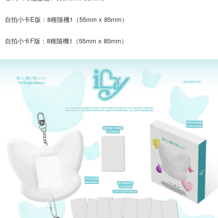
付款後7-11取貨
※ 交易是否成功請以「AFTEE先享後付 」之結帳頁面顯示為準，若有關於
是否繳費成功／繳費後需取消欲退款等相關疑問，請聯繫「AFTEE先享後付
每筆NT$60，滿NT$1,599(含以上)免運費
自拍小卡E版：8種隨機1（55mm x 85mm）
客戶支援中心」
https://netprotections.freshdesk.com/support/home
新竹貨運
【注意事項】
自拍小卡F版：8種隨機1（55mm x 85mm）
１．透過由恩沛科技股份有限公司提供之「AFTEE先享後付」服務完成之交
每筆NT$90
易，需依本服務之必要範圍內提供個人資料，並將交易相關給付款項請求債
權轉讓予恩沛科技股份有限公司。
宅配 (離島)
２．關於個人資料處理事宜，請瀏覽以下網址：
每筆NT$200
https://aftee.tw/terms/#terms3
３．未成年的使用者請事先徵得法定代理人或監護人之同意方可使用
付款後門市自取
「AFTEE先享後付」，若未經同意申辦者引起之損失，本公司不負相關責
任。
免運費
４．使用「AFTEE先享後付」時，將依據個別帳號之用戶狀況，依本公司即
時審查核予不同之上限額度；若仍有額度不足之情形，本公司將視審查結果
亞洲國家/地區配送
查看運費
請求用戶進行身份認證。
５．嚴禁一人註冊多個帳號或使用他人資訊註冊。若發現惡意使用之情形，
北美國家/地區配送
查看運費
恩沛科技股份有限公司將有權停止該用戶之使用額度並採取法律行動。
歐洲國家/地區配送
查看運費