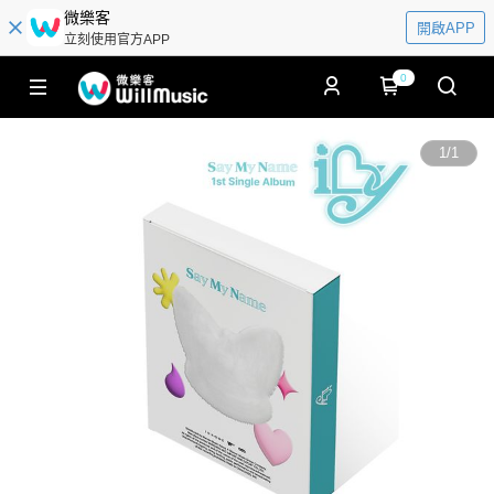
微樂客
開啟APP
立刻使用官方APP
0
1
/
1