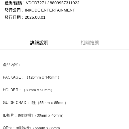
Apple Pay
產編/條碼：VDCD7271 / 8809957311922
發行公司：INKODE ENTERTAINMENT
街口支付
發行日期：2025.08.01
悠遊付
AFTEE先享後付
相關說明
詳細說明
相關推薦
【關於「AFTEE先享後付」】
ATM付款
AFTEE先享後付是「在收到商品之後才付款」的支付方式。 讓您購物簡單
便利好安心！
１．簡單：不需註冊會員、不需綁卡、不需儲值。
產品內容：
運送方式
２．便利：只要手機號碼，簡訊認證，即可結帳。
３．安心：先確認商品／服務後，再付款。
全家取貨付款
PACKAGE：（120mm x 140mm）
每筆NT$60，滿NT$1,599(含以上)免運費
【「AFTEE先享後付」結帳流程】
１．於結帳方式選擇「AFTEE先享後付」後，將跳轉至「AFTEE先享後付」
HOLDER：（80mm x 90mm）
付款後全家取貨
結帳頁面，進行簡訊認證並確認金額後，即可完成結帳。
２．訂單成立數日內，您將收到繳費通知簡訊。
每筆NT$60，滿NT$1,599(含以上)免運費
GUIDE CRAD：1種（55mm x 85mm）
３．收到繳費通知簡訊後14天內，點擊此簡訊中的連結，可透過四大超商／
ATM／網路銀行／等多元方式進行付款，方視為交易完成。
7-11取貨付款
ID相片：8種隨機1（30mm x 40mm）
※ 請注意：結帳手續完成當下不需立刻繳費，但若您需要取消訂單，請聯絡
每筆NT$60，滿NT$1,599(含以上)免運費
購買商品的店家。未經商家同意取消之訂單仍視為有效，需透過AFTEE先享
後付繳納相關費用。
QR卡：8種隨機1（55mm x 85mm）