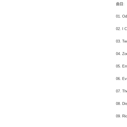
曲目:
01. Od
02. I 
03. T
04. Z
05. E
06. Ev
07. Th
08. Di
09. Ri