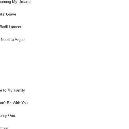
reaming My Dreams
ats' Grave
ffodil Lament
 Need to Argue
e to My Family
Can't Be With You
wenty One
ombie