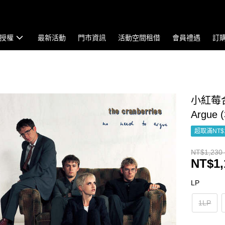
授權
最新活動
門市資訊
活動空間租借
會員禮遇
訂
小紅莓合唱團
Argue 
超取滿NT$
NT$1,230 
NT$1,
LP
1LP