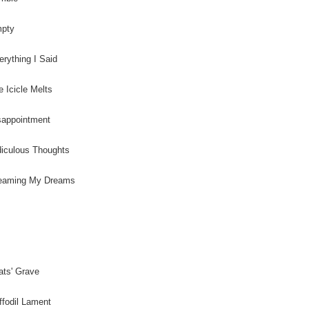
mpty
erything I Said
e Icicle Melts
sappointment
diculous Thoughts
reaming My Dreams
ats' Grave
ffodil Lament