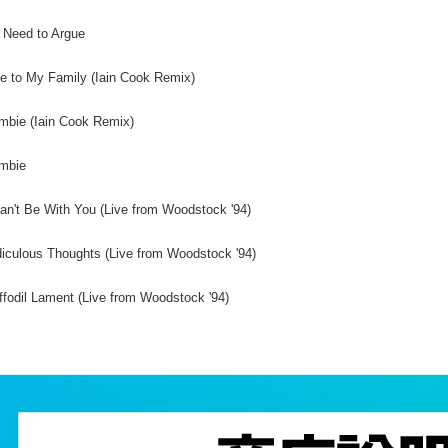
 Need to Argue
e to My Family (Iain Cook Remix)
mbie (Iain Cook Remix)
ombie
Can't Be With You (Live from Woodstock '94)
diculous Thoughts (Live from Woodstock '94)
ffodil Lament (Live from Woodstock '94)