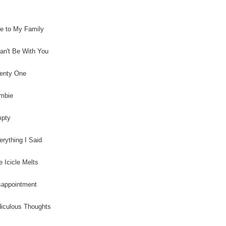
e to My Family
Can't Be With You
wenty One
ombie
mpty
erything I Said
e Icicle Melts
sappointment
diculous Thoughts