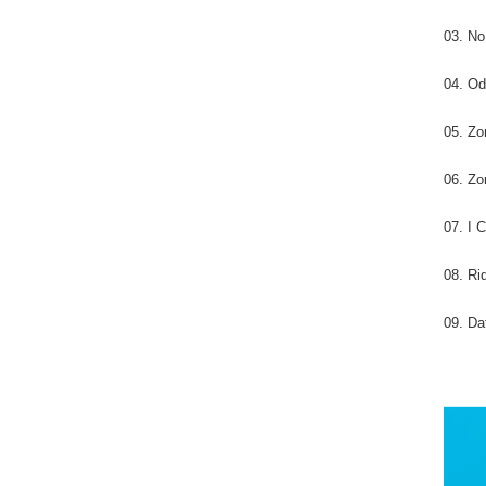
03. No
04. Od
05. Zo
06. Z
07. I 
08. Ri
09. Da