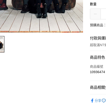
數量
預購商品：
付款與運
超取滿NT$
付款方式
商品特色
信用卡一
商品編號
10936474
超商取貨
LINE Pay
商品相關分
Apple Pay
西洋
流
分享
街口支付