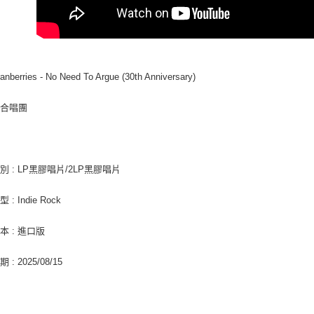
【注意事
新竹貨運
１．透過由
交易，需
每筆NT$9
求債權轉
２．關於
宅配 (離島
https://aft
anberries - No Need To Argue (30th Anniversary)
每筆NT$2
３．未成
「AFTE
付款後門
任。
莓合唱團
４．使用「
免運費
即時審查
結果請求
亞洲國家/
５．嚴禁
別 : LP黑膠唱片/2LP黑膠唱片
形，恩沛
北美國家/
動。
: Indie Rock
歐洲國家/
本 : 進口版
: 2025/08/15