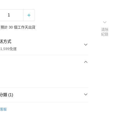
預計 30 個工作天出貨
清除
紀錄
送方式
1,599免運
次付款
付款
類 (1)
行
客服