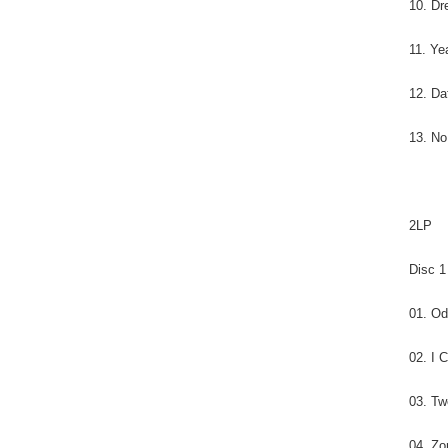
10. D
11. Ye
12. Da
13. No
2LP
Disc 1
01. Od
02. I 
03. T
04. Z