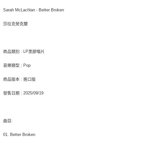
7-11取貨付款
※ 請注意：結帳手續完成當下不需立刻繳費，但若您需要取消訂單，請聯絡
每筆NT$60，滿NT$1,599(含以上)免運費
購買商品的店家。未經商家同意取消之訂單仍視為有效，需透過AFTEE先享
Sarah McLachlan - Better Broken
後付繳納相關費用。
付款後7-11取貨
※ 交易是否成功請以「AFTEE先享後付 」之結帳頁面顯示為準，若有關於
莎拉克勞克蘭
是否繳費成功／繳費後需取消欲退款等相關疑問，請聯繫「AFTEE先享後付
每筆NT$60，滿NT$1,599(含以上)免運費
客戶支援中心」
https://netprotections.freshdesk.com/support/home
新竹貨運
【注意事項】
１．透過由恩沛科技股份有限公司提供之「AFTEE先享後付」服務完成之交
每筆NT$90
商品類別 : LP黑膠唱片
易，需依本服務之必要範圍內提供個人資料，並將交易相關給付款項請求債
權轉讓予恩沛科技股份有限公司。
宅配 (離島)
音樂類型 : Pop
２．關於個人資料處理事宜，請瀏覽以下網址：
每筆NT$200
https://aftee.tw/terms/#terms3
３．未成年的使用者請事先徵得法定代理人或監護人之同意方可使用
商品版本 : 進口版
付款後門市自取
「AFTEE先享後付」，若未經同意申辦者引起之損失，本公司不負相關責
任。
免運費
發售日期 : 2025/09/19
４．使用「AFTEE先享後付」時，將依據個別帳號之用戶狀況，依本公司即
時審查核予不同之上限額度；若仍有額度不足之情形，本公司將視審查結果
亞洲國家/地區配送
查看運費
請求用戶進行身份認證。
５．嚴禁一人註冊多個帳號或使用他人資訊註冊。若發現惡意使用之情形，
北美國家/地區配送
查看運費
恩沛科技股份有限公司將有權停止該用戶之使用額度並採取法律行動。
曲目:
歐洲國家/地區配送
查看運費
01. Better Broken