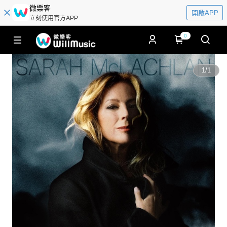
微樂客
開啟APP
立刻使用官方APP
0
1
/
1