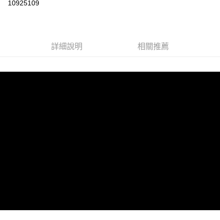
10925109
LINE Pay
Apple Pay
詳細說明
相關推薦
街口支付
悠遊付
AFTEE先享後付
相關說明
【關於「AFTEE先享後付」】
ATM付款
AFTEE先享後付是「在收到商品之後才付款」的支付方式。 讓您購物簡單
便利好安心！
１．簡單：不需註冊會員、不需綁卡、不需儲值。
運送方式
２．便利：只要手機號碼，簡訊認證，即可結帳。
３．安心：先確認商品／服務後，再付款。
全家取貨付款
每筆NT$60，滿NT$1,599(含以上)免運費
【「AFTEE先享後付」結帳流程】
１．於結帳方式選擇「AFTEE先享後付」後，將跳轉至「AFTEE先享後付」
付款後全家取貨
結帳頁面，進行簡訊認證並確認金額後，即可完成結帳。
２．訂單成立數日內，您將收到繳費通知簡訊。
每筆NT$60，滿NT$1,599(含以上)免運費
３．收到繳費通知簡訊後14天內，點擊此簡訊中的連結，可透過四大超商／
ATM／網路銀行／等多元方式進行付款，方視為交易完成。