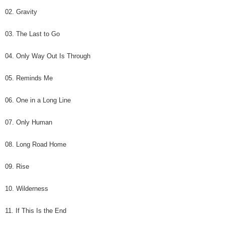
02. Gravity
03. The Last to Go
04. Only Way Out Is Through
05. Reminds Me
06. One in a Long Line
07. Only Human
08. Long Road Home
09. Rise
10. Wilderness
11. If This Is the End