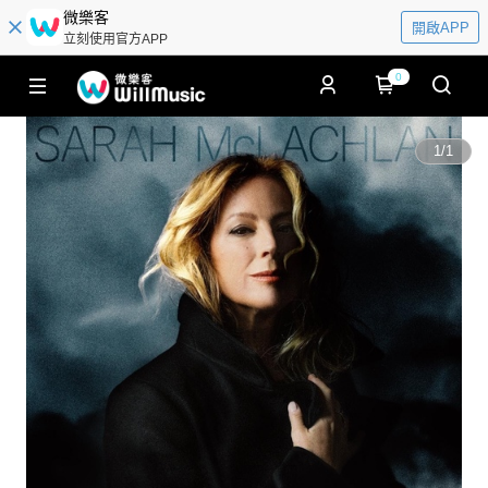
微樂客
開啟APP
立刻使用官方APP
0
1
/
1