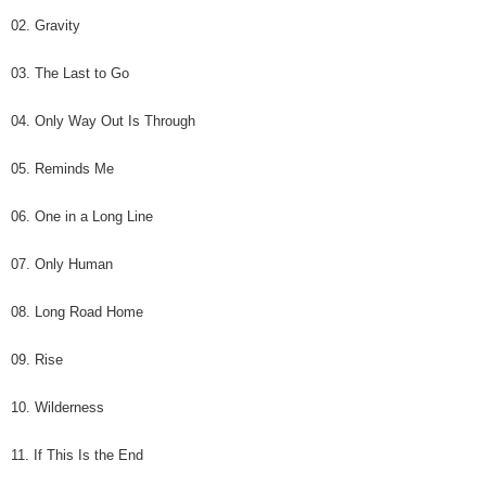
02. Gravity
03. The Last to Go
04. Only Way Out Is Through
05. Reminds Me
06. One in a Long Line
07. Only Human
08. Long Road Home
09. Rise
10. Wilderness
11. If This Is the End