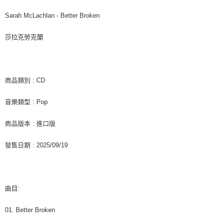
7-11取貨付款
※ 請注意：結帳手續完成當下不需立刻繳費，但若您需要取消訂單，請聯絡
每筆NT$60，滿NT$1,599(含以上)免運費
購買商品的店家。未經商家同意取消之訂單仍視為有效，需透過AFTEE先享
Sarah McLachlan - Better Broken
後付繳納相關費用。
付款後7-11取貨
※ 交易是否成功請以「AFTEE先享後付 」之結帳頁面顯示為準，若有關於
莎拉克勞克蘭
是否繳費成功／繳費後需取消欲退款等相關疑問，請聯繫「AFTEE先享後付
每筆NT$60，滿NT$1,599(含以上)免運費
客戶支援中心」
https://netprotections.freshdesk.com/support/home
新竹貨運
【注意事項】
１．透過由恩沛科技股份有限公司提供之「AFTEE先享後付」服務完成之交
每筆NT$90
商品類別 : CD
易，需依本服務之必要範圍內提供個人資料，並將交易相關給付款項請求債
權轉讓予恩沛科技股份有限公司。
宅配 (離島)
音樂類型 : Pop
２．關於個人資料處理事宜，請瀏覽以下網址：
每筆NT$200
https://aftee.tw/terms/#terms3
３．未成年的使用者請事先徵得法定代理人或監護人之同意方可使用
商品版本 : 進口版
付款後門市自取
「AFTEE先享後付」，若未經同意申辦者引起之損失，本公司不負相關責
任。
免運費
發售日期 : 2025/09/19
４．使用「AFTEE先享後付」時，將依據個別帳號之用戶狀況，依本公司即
時審查核予不同之上限額度；若仍有額度不足之情形，本公司將視審查結果
亞洲國家/地區配送
查看運費
請求用戶進行身份認證。
５．嚴禁一人註冊多個帳號或使用他人資訊註冊。若發現惡意使用之情形，
北美國家/地區配送
查看運費
恩沛科技股份有限公司將有權停止該用戶之使用額度並採取法律行動。
曲目:
歐洲國家/地區配送
查看運費
01. Better Broken