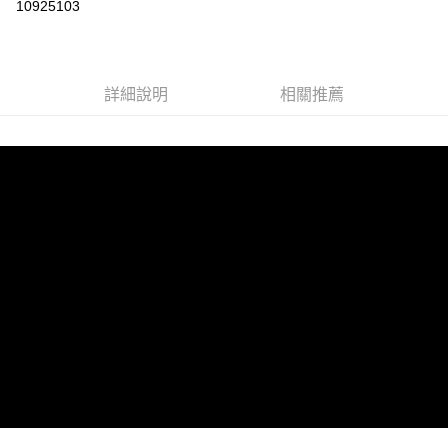
10925103
LINE Pay
Apple Pay
詳細說明
相關推薦
街口支付
悠遊付
AFTEE先享後付
相關說明
【關於「AFTEE先享後付」】
ATM付款
AFTEE先享後付是「在收到商品之後才付款」的支付方式。 讓您購物簡單
便利好安心！
１．簡單：不需註冊會員、不需綁卡、不需儲值。
運送方式
２．便利：只要手機號碼，簡訊認證，即可結帳。
３．安心：先確認商品／服務後，再付款。
全家取貨付款
每筆NT$60，滿NT$1,599(含以上)免運費
【「AFTEE先享後付」結帳流程】
１．於結帳方式選擇「AFTEE先享後付」後，將跳轉至「AFTEE先享後付」
付款後全家取貨
結帳頁面，進行簡訊認證並確認金額後，即可完成結帳。
２．訂單成立數日內，您將收到繳費通知簡訊。
每筆NT$60，滿NT$1,599(含以上)免運費
３．收到繳費通知簡訊後14天內，點擊此簡訊中的連結，可透過四大超商／
ATM／網路銀行／等多元方式進行付款，方視為交易完成。