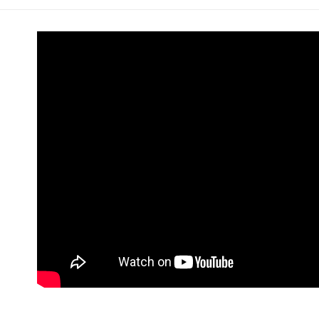
ATM付款
AFTEE
便利好安
１．簡單
２．便利
運送方式
３．安心
全家取貨
【「AFT
每筆NT$6
１．於結帳
付」結帳
付款後全
２．訂單
３．收到繳
每筆NT$6
／ATM／
※ 請注意
7-11取貨
絡購買商品
先享後付
每筆NT$6
※ 交易是
是否繳費成
付款後7-1
付客戶支
每筆NT$6
【注意事
新竹貨運
１．透過由
交易，需
每筆NT$9
求債權轉
２．關於
宅配 (離島
https://aft