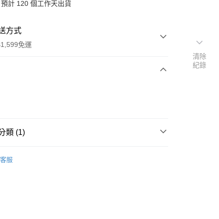
預計 120 個工作天出貨
送方式
1,599免運
清除
紀錄
次付款
付款
類 (1)
行
客服
享後付
FTEE先享後付」】