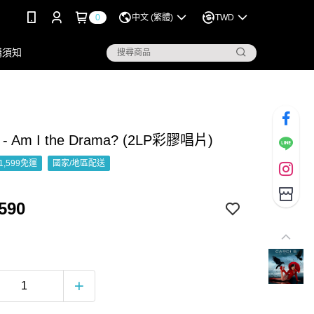
0
中文 (繁體)
TWD
購須知
B - Am I the Drama? (2LP彩膠唱片)
1,599免運
國家/地區配送
590