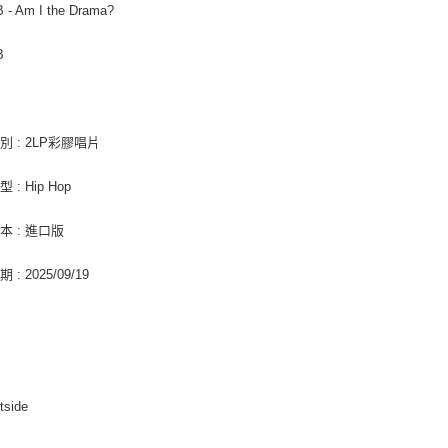
B - Am I the Drama?
每筆NT$2
３．未成
「AFTE
付款後門
任。
B
４．使用「
免運費
即時審查
結果請求
亞洲國家/
５．嚴禁
別 : 2LP彩膠唱片
形，恩沛
北美國家/
動。
 : Hip Hop
歐洲國家/
本 : 進口版
: 2025/09/19
tside