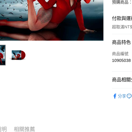
預購商品：
付款與運
超取滿NT$
付款方式
商品特色
信用卡一
商品編號
10905038
超商取貨
LINE Pay
商品相關分
Apple Pay
西洋
流
分享
街口支付
悠遊付
AFTEE先
相關說明
說明
相關推薦
【關於「A