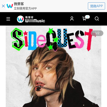
微樂客
開啟APP
立刻使用官方APP
0
1
/
2