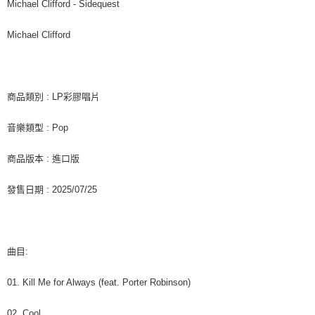
每筆NT$60，滿NT$1,599(含以上)免運費
購買商品的店家。未經商家同意取消之訂單仍視為有效，需透過AFTEE先享
Michael Clifford - Sidequest
後付繳納相關費用。
付款後7-11取貨
※ 交易是否成功請以「AFTEE先享後付 」之結帳頁面顯示為準，若有關於
Michael Clifford
是否繳費成功／繳費後需取消欲退款等相關疑問，請聯繫「AFTEE先享後付
每筆NT$60，滿NT$1,599(含以上)免運費
客戶支援中心」
https://netprotections.freshdesk.com/support/home
新竹貨運
【注意事項】
１．透過由恩沛科技股份有限公司提供之「AFTEE先享後付」服務完成之交
每筆NT$90
商品類別 : LP彩膠唱片
易，需依本服務之必要範圍內提供個人資料，並將交易相關給付款項請求債
權轉讓予恩沛科技股份有限公司。
宅配 (離島)
音樂類型 : Pop
２．關於個人資料處理事宜，請瀏覽以下網址：
每筆NT$200
https://aftee.tw/terms/#terms3
３．未成年的使用者請事先徵得法定代理人或監護人之同意方可使用
商品版本 : 進口版
付款後門市自取
「AFTEE先享後付」，若未經同意申辦者引起之損失，本公司不負相關責
任。
免運費
發售日期 : 2025/07/25
４．使用「AFTEE先享後付」時，將依據個別帳號之用戶狀況，依本公司即
時審查核予不同之上限額度；若仍有額度不足之情形，本公司將視審查結果
亞洲國家/地區配送
查看運費
請求用戶進行身份認證。
５．嚴禁一人註冊多個帳號或使用他人資訊註冊。若發現惡意使用之情形，
北美國家/地區配送
查看運費
恩沛科技股份有限公司將有權停止該用戶之使用額度並採取法律行動。
曲目:
歐洲國家/地區配送
查看運費
01. Kill Me for Always (feat. Porter Robinson)
02. Cool