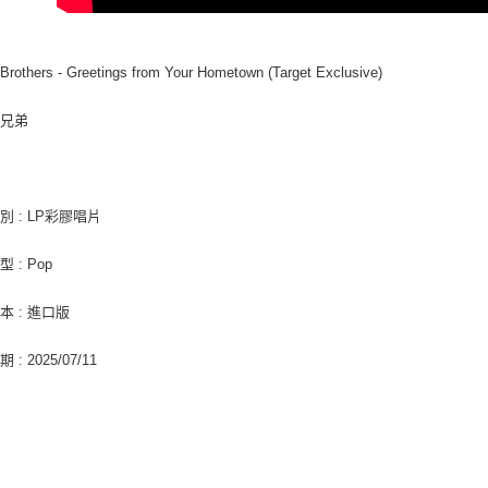
交易，需
每筆NT$9
求債權轉
２．關於
宅配 (離島
https://aft
Brothers - Greetings from Your Hometown (Target Exclusive)
每筆NT$2
３．未成
「AFTE
付款後門
任。
斯兄弟
４．使用「
免運費
即時審查
結果請求
亞洲國家/
５．嚴禁
別 : LP彩膠唱片
形，恩沛
北美國家/
動。
 : Pop
歐洲國家/
本 : 進口版
: 2025/07/11