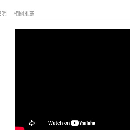
AFTEE先
相關說明
說明
相關推薦
【關於「A
ATM付款
AFTEE
便利好安
１．簡單
２．便利
運送方式
３．安心
全家取貨
【「AFT
每筆NT$6
１．於結帳
付」結帳
付款後全
２．訂單
３．收到繳
每筆NT$6
／ATM／
※ 請注意
7-11取貨
絡購買商品
先享後付
每筆NT$6
※ 交易是
是否繳費成
付款後7-1
付客戶支
每筆NT$6
【注意事
新竹貨運
１．透過由