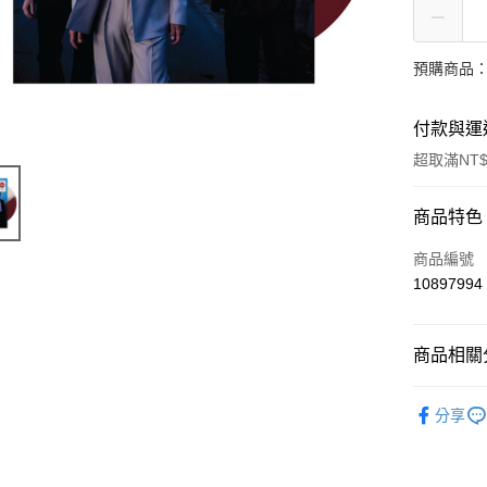
預購商品：
付款與運
超取滿NT$
付款方式
商品特色
信用卡一
商品編號
10897994
超商取貨
LINE Pay
商品相關分
Apple Pay
西洋
美
分享
街口支付
悠遊付