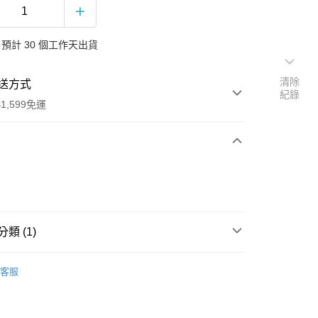
預計 30 個工作天出貨
清除
送方式
紀錄
1,599免運
次付款
付款
類 (1)
國 TARGET 獨家
客服