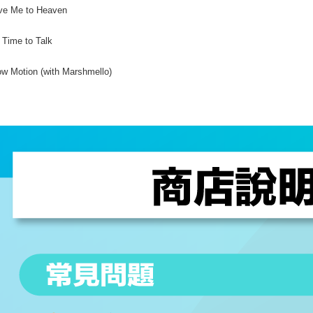
ve Me to Heaven
 Time to Talk
ow Motion (with Marshmello)