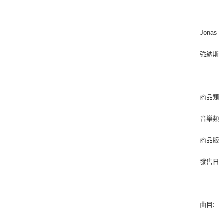
Jonas 
強納
商品類
音樂類型
商品版
發售日期 
曲目: