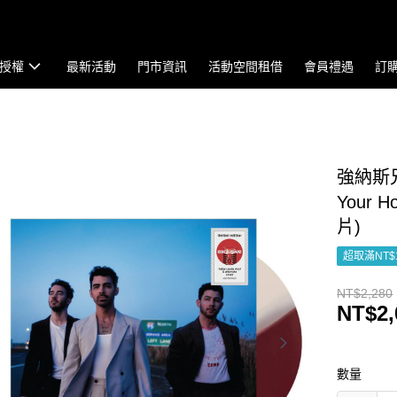
授權
最新活動
門市資訊
活動空間租借
會員禮遇
訂
強納斯兄弟 
Your H
片)
超取滿NT$
NT$2,280
NT$2,
數量