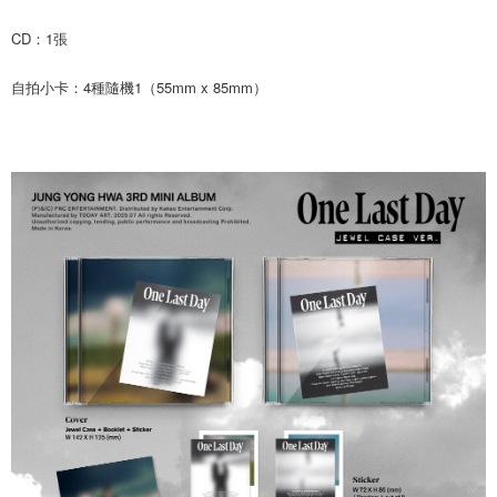
ATM／網路銀行／等多元方式進行付款，方視為交易完成。
7-11取貨付款
CD：1張
※ 請注意：結帳手續完成當下不需立刻繳費，但若您需要取消訂單，請聯絡
每筆NT$60，滿NT$1,599(含以上)免運費
購買商品的店家。未經商家同意取消之訂單仍視為有效，需透過AFTEE先享
後付繳納相關費用。
自拍小卡：4種隨機1（55mm x 85mm）
付款後7-11取貨
※ 交易是否成功請以「AFTEE先享後付 」之結帳頁面顯示為準，若有關於
是否繳費成功／繳費後需取消欲退款等相關疑問，請聯繫「AFTEE先享後付
每筆NT$60，滿NT$1,599(含以上)免運費
客戶支援中心」
https://netprotections.freshdesk.com/support/home
新竹貨運
【注意事項】
１．透過由恩沛科技股份有限公司提供之「AFTEE先享後付」服務完成之交
每筆NT$90
易，需依本服務之必要範圍內提供個人資料，並將交易相關給付款項請求債
權轉讓予恩沛科技股份有限公司。
宅配 (離島)
２．關於個人資料處理事宜，請瀏覽以下網址：
每筆NT$200
https://aftee.tw/terms/#terms3
３．未成年的使用者請事先徵得法定代理人或監護人之同意方可使用
付款後門市自取
「AFTEE先享後付」，若未經同意申辦者引起之損失，本公司不負相關責
任。
免運費
４．使用「AFTEE先享後付」時，將依據個別帳號之用戶狀況，依本公司即
時審查核予不同之上限額度；若仍有額度不足之情形，本公司將視審查結果
亞洲國家/地區配送
查看運費
請求用戶進行身份認證。
５．嚴禁一人註冊多個帳號或使用他人資訊註冊。若發現惡意使用之情形，
北美國家/地區配送
查看運費
恩沛科技股份有限公司將有權停止該用戶之使用額度並採取法律行動。
歐洲國家/地區配送
查看運費