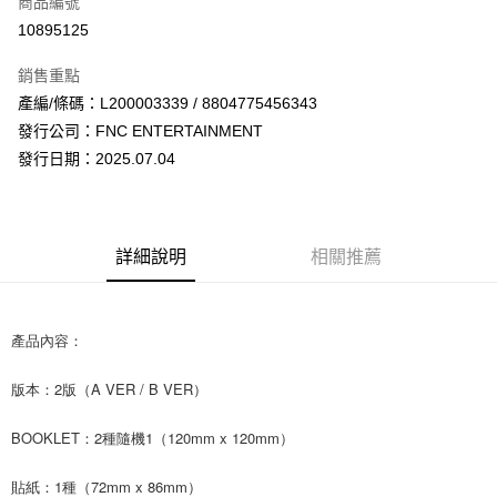
商品編號
超商取貨付款
10895125
LINE Pay
銷售重點
Apple Pay
產編/條碼：L200003339 / 8804775456343
發行公司：FNC ENTERTAINMENT
街口支付
發行日期：2025.07.04
悠遊付
AFTEE先享後付
相關說明
詳細說明
相關推薦
【關於「AFTEE先享後付」】
ATM付款
AFTEE先享後付是「在收到商品之後才付款」的支付方式。 讓您購物簡單
便利好安心！
１．簡單：不需註冊會員、不需綁卡、不需儲值。
產品內容：
運送方式
２．便利：只要手機號碼，簡訊認證，即可結帳。
３．安心：先確認商品／服務後，再付款。
全家取貨付款
版本：2版（A VER / B VER）
每筆NT$60，滿NT$1,599(含以上)免運費
【「AFTEE先享後付」結帳流程】
１．於結帳方式選擇「AFTEE先享後付」後，將跳轉至「AFTEE先享後付」
BOOKLET：2種隨機1（120mm x 120mm）
付款後全家取貨
結帳頁面，進行簡訊認證並確認金額後，即可完成結帳。
２．訂單成立數日內，您將收到繳費通知簡訊。
每筆NT$60，滿NT$1,599(含以上)免運費
貼紙：1種（72mm x 86mm）
３．收到繳費通知簡訊後14天內，點擊此簡訊中的連結，可透過四大超商／