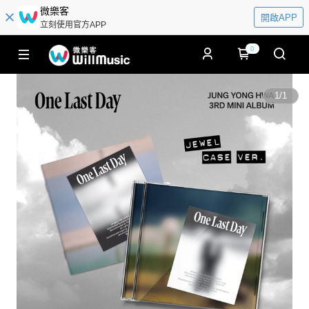
微樂客
開啟APP
立刻使用官方APP
0
1
/
1