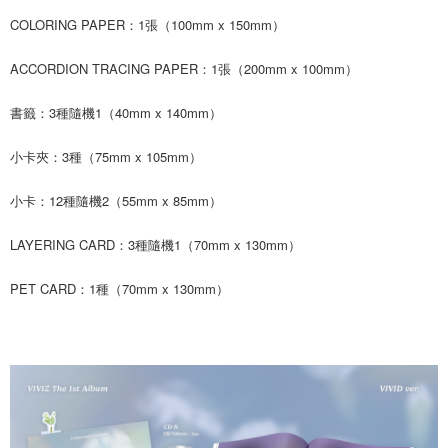
COLORING PAPER：1張（100mm x 150mm）
ACCORDION TRACING PAPER：1張（200mm x 100mm）
書籤：3種隨機1（40mm x 140mm）
小卡夾：3種（75mm x 105mm）
小卡：12種隨機2（55mm x 85mm）
LAYERING CARD：3種隨機1（70mm x 130mm）
PET CARD：1種（70mm x 130mm）