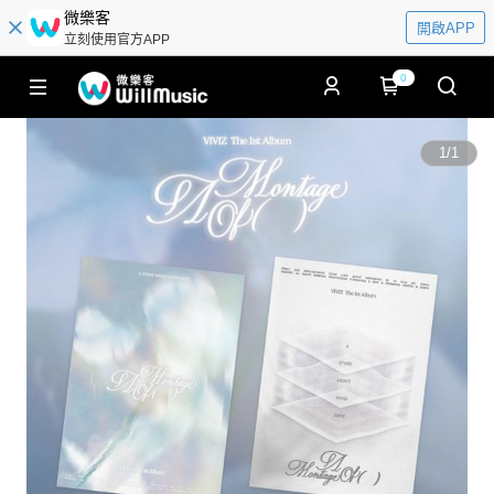
微樂客
開啟APP
立刻使用官方APP
0
1
/
1