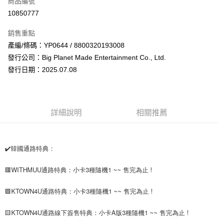
商品編號
超商取貨付款
10850777
LINE Pay
銷售重點
Apple Pay
產編/條碼：YP0644 / 8800320193008
發行公司：Big Planet Made Entertainment Co., Ltd.
街口支付
發行日期：2025.07.08
悠遊付
AFTEE先享後付
相關說明
詳細說明
相關推薦
【關於「AFTEE先享後付」】
ATM付款
AFTEE先享後付是「在收到商品之後才付款」的支付方式。 讓您購物簡單
便利好安心！
１．簡單：不需註冊會員、不需綁卡、不需儲值。
✔️韓國通路特典：
運送方式
２．便利：只要手機號碼，簡訊認證，即可結帳。
３．安心：先確認商品／服務後，再付款。
全家取貨付款
🟥WITHMUU通路特典：小卡3種隨機1 ~~ 售完為止 !
每筆NT$60，滿NT$1,599(含以上)免運費
【「AFTEE先享後付」結帳流程】
🟩KTOWN4U通路特典：小卡3種隨機1 ~~ 售完為止 !
１．於結帳方式選擇「AFTEE先享後付」後，將跳轉至「AFTEE先享後付」
付款後全家取貨
結帳頁面，進行簡訊認證並確認金額後，即可完成結帳。
２．訂單成立數日內，您將收到繳費通知簡訊。
每筆NT$60，滿NT$1,599(含以上)免運費
🟨KTOWN4U通路線下簽售特典：小卡A版3種隨機1 ~~ 售完為止 !
３．收到繳費通知簡訊後14天內，點擊此簡訊中的連結，可透過四大超商／