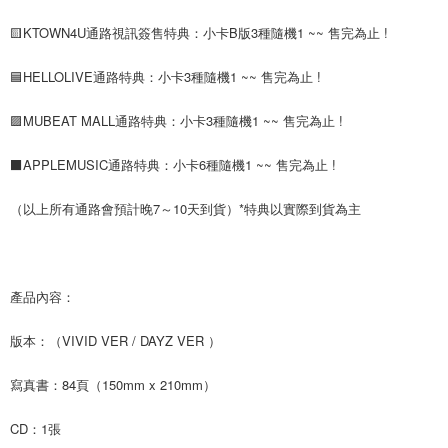
ATM／網路銀行／等多元方式進行付款，方視為交易完成。
7-11取貨付款
🟨KTOWN4U通路視訊簽售特典：小卡B版3種隨機1 ~~ 售完為止 !
※ 請注意：結帳手續完成當下不需立刻繳費，但若您需要取消訂單，請聯絡
每筆NT$60，滿NT$1,599(含以上)免運費
購買商品的店家。未經商家同意取消之訂單仍視為有效，需透過AFTEE先享
後付繳納相關費用。
🟦HELLOLIVE通路特典：小卡3種隨機1 ~~ 售完為止 !
付款後7-11取貨
※ 交易是否成功請以「AFTEE先享後付 」之結帳頁面顯示為準，若有關於
是否繳費成功／繳費後需取消欲退款等相關疑問，請聯繫「AFTEE先享後付
每筆NT$60，滿NT$1,599(含以上)免運費
🟪MUBEAT MALL通路特典：小卡3種隨機1 ~~ 售完為止 !
客戶支援中心」
https://netprotections.freshdesk.com/support/home
新竹貨運
【注意事項】
⬛APPLEMUSIC通路特典：小卡6種隨機1 ~~ 售完為止 !
１．透過由恩沛科技股份有限公司提供之「AFTEE先享後付」服務完成之交
每筆NT$90
易，需依本服務之必要範圍內提供個人資料，並將交易相關給付款項請求債
（以上所有通路會預計晚7～10天到貨）*特典以實際到貨為主
權轉讓予恩沛科技股份有限公司。
宅配 (離島)
２．關於個人資料處理事宜，請瀏覽以下網址：
每筆NT$200
https://aftee.tw/terms/#terms3
３．未成年的使用者請事先徵得法定代理人或監護人之同意方可使用
付款後門市自取
「AFTEE先享後付」，若未經同意申辦者引起之損失，本公司不負相關責
產品內容：
任。
免運費
４．使用「AFTEE先享後付」時，將依據個別帳號之用戶狀況，依本公司即
版本：（VIVID VER / DAYZ VER ）
時審查核予不同之上限額度；若仍有額度不足之情形，本公司將視審查結果
亞洲國家/地區配送
查看運費
請求用戶進行身份認證。
５．嚴禁一人註冊多個帳號或使用他人資訊註冊。若發現惡意使用之情形，
北美國家/地區配送
查看運費
寫真書：84頁（150mm x 210mm）
恩沛科技股份有限公司將有權停止該用戶之使用額度並採取法律行動。
歐洲國家/地區配送
查看運費
CD：1張