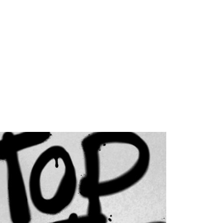
依本服務之必要範圍內提供個人資料，並將交易相關給付款項請
0
讓予恩沛科技股份有限公司。
個人資料處理事宜，請瀏覽以下網址：
)
ee.tw/terms/#terms3
00
年的使用者請事先徵得法定代理人或監護人之同意方可使用
E先享後付」，若未經同意申辦者引起之損失，本公司不負相關責
市自取
AFTEE先享後付」時，將依據個別帳號之用戶狀況，依本公司
核予不同之上限額度；若仍有額度不足之情形，本公司將視審查
用戶進行身份認證。
地區配送
查看運費
一人註冊多個帳號或使用他人資訊註冊。若發現惡意使用之情
科技股份有限公司將有權停止該用戶之使用額度並採取法律行
地區配送
查看運費
地區配送
查看運費