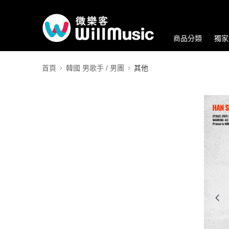
商品分類
獨家
首頁
韓國 男歌手 / 男團
其他