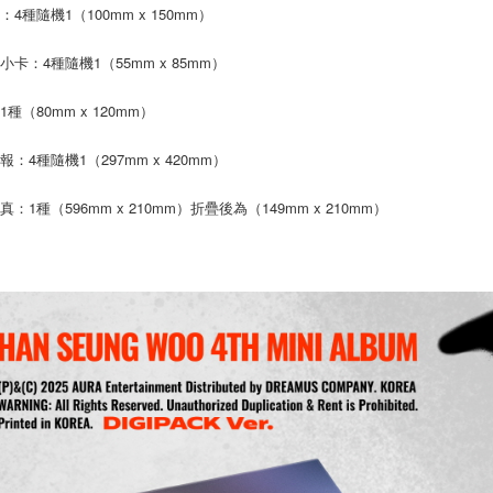
4種隨機1（100mm x 150mm）
交易，需
每筆NT$9
求債權轉
２．關於
小卡：4種隨機1（55mm x 85mm）
宅配 (離島
https://aft
每筆NT$2
３．未成
種（80mm x 120mm）
「AFTE
付款後門
任。
４．使用「
報：4種隨機1（297mm x 420mm）
免運費
即時審查
結果請求
亞洲國家/
：1種（596mm x 210mm）折疊後為（149mm x 210mm）
５．嚴禁
形，恩沛
北美國家/
動。
歐洲國家/