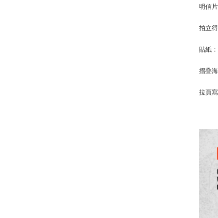
明信片：
拍立得
貼紙：1
摺疊海
拉頁寫真