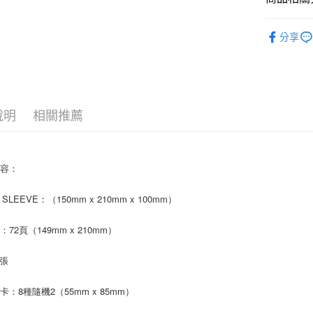
AFTEE先
韓國 男歌手
相關說明
分享
【關於「A
ATM付款
AFTEE
便利好安
１．簡單
２．便利
運送方式
３．安心
說明
相關推薦
全家取貨
【「AFT
每筆NT$6
１．於結帳
付」結帳
內容：
付款後全
２．訂單
３．收到繳
每筆NT$6
E SLEEVE：（150mm x 210mm x 100mm）
／ATM／
※ 請注意
7-11取貨
絡購買商品
72頁（149mm x 210mm）
先享後付
每筆NT$6
※ 交易是
1張
是否繳費成
付款後7-1
付客戶支
每筆NT$6
卡：8種隨機2（55mm x 85mm）
【注意事
新竹貨運
１．透過由