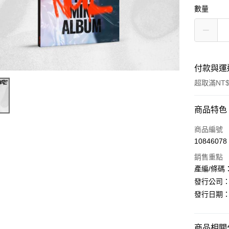
數量
付款與運
超取滿NT$
付款方式
商品特色
信用卡一
商品編號
10846078
超商取貨
銷售重點
LINE Pay
產編/條碼：D
發行公司：Aur
Apple Pay
發行日期：20
街口支付
悠遊付
商品相關分