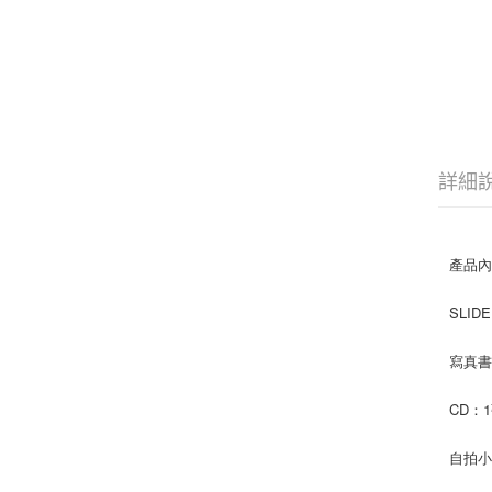
詳細
產品
SLID
寫真書：
CD：
自拍小