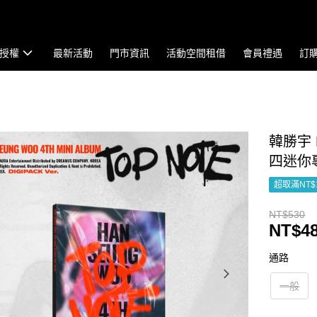
授權
最新活動
門市資訊
活動空間租借
會員禮遇
訂
韓勝宇 H
四迷你專輯
超取滿NT$
NT$530
NT$4
通路
一般