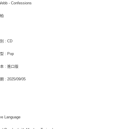
ebb - Confessions
每筆NT$2
３．未成
「AFTE
付款後門
任。
韋柏
４．使用「
免運費
即時審查
結果請求
亞洲國家/
５．嚴禁
 : CD
形，恩沛
北美國家/
動。
 : Pop
歐洲國家/
本 : 進口版
: 2025/09/05
ve Language