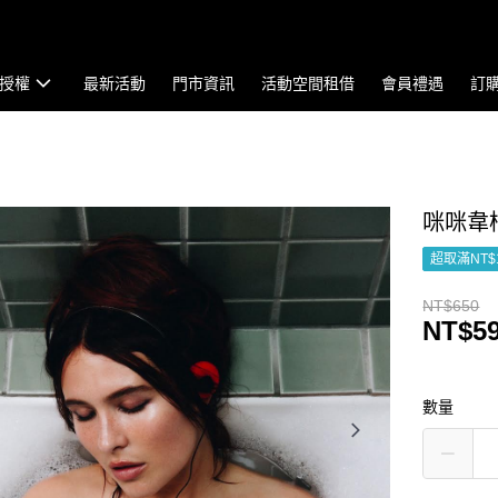
授權
最新活動
門市資訊
活動空間租借
會員禮遇
訂
咪咪韋柏 M
超取滿NT$
NT$650
NT$5
數量