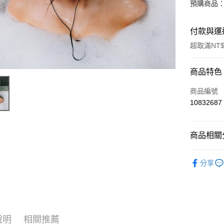
預購商品：
付款與運
超取滿NT$
付款方式
商品特色
信用卡一
商品編號
10832687
超商取貨
LINE Pay
商品相關分
Apple Pay
西洋
流
分享
街口支付
悠遊付
AFTEE先
相關說明
說明
相關推薦
【關於「A