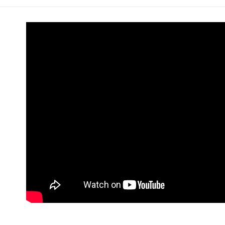
ATM付款
AFTEE
便利好安
１．簡單
２．便利
運送方式
３．安心
全家取貨
【「AFT
每筆NT$6
１．於結帳
付」結帳
付款後全
２．訂單
３．收到繳
每筆NT$6
／ATM／
※ 請注意
7-11取貨
絡購買商品
先享後付
每筆NT$6
※ 交易是
是否繳費成
付款後7-1
付客戶支
每筆NT$6
【注意事
新竹貨運
１．透過由
交易，需
每筆NT$9
求債權轉
２．關於
宅配 (離島
https://aft