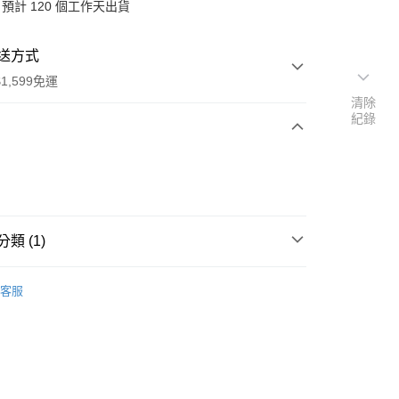
預計 120 個工作天出貨
送方式
1,599免運
清除
紀錄
次付款
付款
類 (1)
行
客服
享後付
FTEE先享後付」】