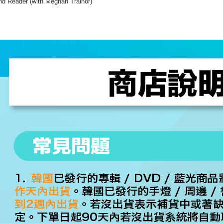
nd Reader (with Meghan Trainor)