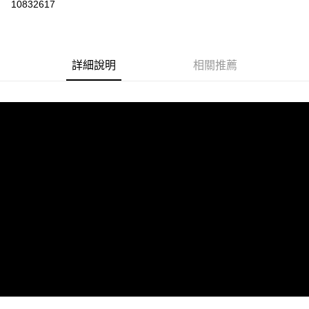
10832617
LINE Pay
Apple Pay
詳細說明
相關推薦
街口支付
悠遊付
AFTEE先享後付
相關說明
【關於「AFTEE先享後付」】
ATM付款
AFTEE先享後付是「在收到商品之後才付款」的支付方式。 讓您購物簡單
便利好安心！
１．簡單：不需註冊會員、不需綁卡、不需儲值。
運送方式
２．便利：只要手機號碼，簡訊認證，即可結帳。
３．安心：先確認商品／服務後，再付款。
全家取貨付款
每筆NT$60，滿NT$1,599(含以上)免運費
【「AFTEE先享後付」結帳流程】
１．於結帳方式選擇「AFTEE先享後付」後，將跳轉至「AFTEE先享後付」
付款後全家取貨
結帳頁面，進行簡訊認證並確認金額後，即可完成結帳。
２．訂單成立數日內，您將收到繳費通知簡訊。
每筆NT$60，滿NT$1,599(含以上)免運費
３．收到繳費通知簡訊後14天內，點擊此簡訊中的連結，可透過四大超商／
ATM／網路銀行／等多元方式進行付款，方視為交易完成。