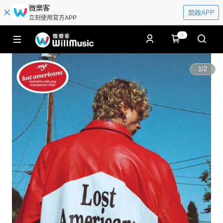
微樂客
開啟APP
立刻使用官方APP
0
1
/
2