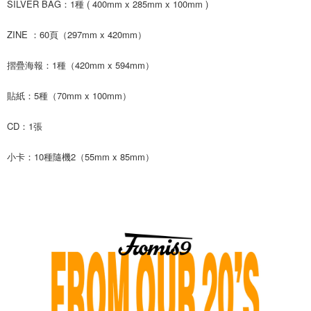
SILVER BAG：1種 ( 400mm x 285mm x 100mm )
２．訂單成立數日內，您將收到繳費通知簡訊。
每筆NT$60，滿NT$1,599(含以上)免運費
３．收到繳費通知簡訊後14天內，點擊此簡訊中的連結，可透過四大超商／
ZINE ：60頁（297mm x 420mm）
ATM／網路銀行／等多元方式進行付款，方視為交易完成。
7-11取貨付款
※ 請注意：結帳手續完成當下不需立刻繳費，但若您需要取消訂單，請聯絡
每筆NT$60，滿NT$1,599(含以上)免運費
購買商品的店家。未經商家同意取消之訂單仍視為有效，需透過AFTEE先享
摺疊海報：1種（420mm x 594mm）
後付繳納相關費用。
付款後7-11取貨
※ 交易是否成功請以「AFTEE先享後付 」之結帳頁面顯示為準，若有關於
貼紙：5種（70mm x 100mm）
是否繳費成功／繳費後需取消欲退款等相關疑問，請聯繫「AFTEE先享後付
每筆NT$60，滿NT$1,599(含以上)免運費
客戶支援中心」
https://netprotections.freshdesk.com/support/home
CD：1張
新竹貨運
【注意事項】
１．透過由恩沛科技股份有限公司提供之「AFTEE先享後付」服務完成之交
每筆NT$90
小卡：10種隨機2（55mm x 85mm）
易，需依本服務之必要範圍內提供個人資料，並將交易相關給付款項請求債
權轉讓予恩沛科技股份有限公司。
宅配 (離島)
２．關於個人資料處理事宜，請瀏覽以下網址：
每筆NT$200
https://aftee.tw/terms/#terms3
３．未成年的使用者請事先徵得法定代理人或監護人之同意方可使用
付款後門市自取
「AFTEE先享後付」，若未經同意申辦者引起之損失，本公司不負相關責
任。
免運費
４．使用「AFTEE先享後付」時，將依據個別帳號之用戶狀況，依本公司即
時審查核予不同之上限額度；若仍有額度不足之情形，本公司將視審查結果
亞洲國家/地區配送
查看運費
請求用戶進行身份認證。
５．嚴禁一人註冊多個帳號或使用他人資訊註冊。若發現惡意使用之情形，
北美國家/地區配送
查看運費
恩沛科技股份有限公司將有權停止該用戶之使用額度並採取法律行動。