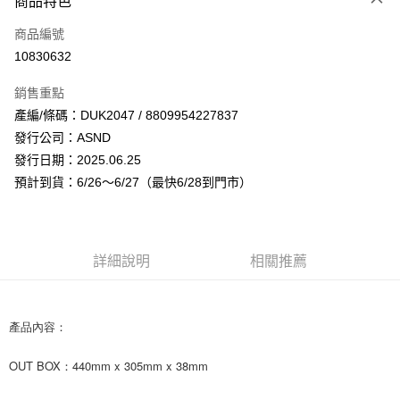
商品特色
信用卡一次付款
商品編號
超商取貨付款
10830632
LINE Pay
銷售重點
Apple Pay
產編/條碼：DUK2047 / 8809954227837
發行公司：ASND
街口支付
發行日期：2025.06.25
悠遊付
預計到貨：6/26～6/27（最快6/28到門市）
AFTEE先享後付
相關說明
【關於「AFTEE先享後付」】
詳細說明
相關推薦
ATM付款
AFTEE先享後付是「在收到商品之後才付款」的支付方式。 讓您購物簡單
便利好安心！
１．簡單：不需註冊會員、不需綁卡、不需儲值。
運送方式
２．便利：只要手機號碼，簡訊認證，即可結帳。
產品內容：
３．安心：先確認商品／服務後，再付款。
全家取貨付款
每筆NT$60，滿NT$1,599(含以上)免運費
OUT BOX：440mm x 305mm x 38mm
【「AFTEE先享後付」結帳流程】
１．於結帳方式選擇「AFTEE先享後付」後，將跳轉至「AFTEE先享後付」
付款後全家取貨
結帳頁面，進行簡訊認證並確認金額後，即可完成結帳。