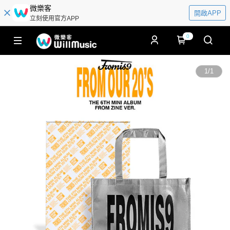
微樂客
開啟APP
立刻使用官方APP
0
1
/
1