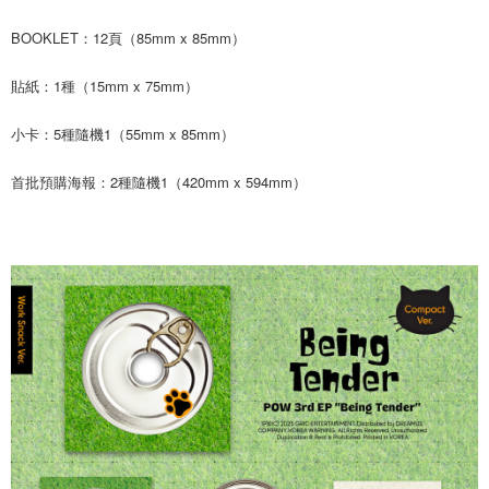
ATM／網路銀行／等多元方式進行付款，方視為交易完成。
7-11取貨付款
BOOKLET：12頁（85mm x 85mm）
※ 請注意：結帳手續完成當下不需立刻繳費，但若您需要取消訂單，請聯絡
每筆NT$60，滿NT$1,599(含以上)免運費
購買商品的店家。未經商家同意取消之訂單仍視為有效，需透過AFTEE先享
後付繳納相關費用。
貼紙：1種（15mm x 75mm）
付款後7-11取貨
※ 交易是否成功請以「AFTEE先享後付 」之結帳頁面顯示為準，若有關於
是否繳費成功／繳費後需取消欲退款等相關疑問，請聯繫「AFTEE先享後付
每筆NT$60，滿NT$1,599(含以上)免運費
小卡：5種隨機1（55mm x 85mm）
客戶支援中心」
https://netprotections.freshdesk.com/support/home
新竹貨運
【注意事項】
首批預購海報：2種隨機1（420mm x 594mm）
１．透過由恩沛科技股份有限公司提供之「AFTEE先享後付」服務完成之交
每筆NT$90
易，需依本服務之必要範圍內提供個人資料，並將交易相關給付款項請求債
權轉讓予恩沛科技股份有限公司。
宅配 (離島)
２．關於個人資料處理事宜，請瀏覽以下網址：
每筆NT$200
https://aftee.tw/terms/#terms3
３．未成年的使用者請事先徵得法定代理人或監護人之同意方可使用
付款後門市自取
「AFTEE先享後付」，若未經同意申辦者引起之損失，本公司不負相關責
任。
免運費
４．使用「AFTEE先享後付」時，將依據個別帳號之用戶狀況，依本公司即
時審查核予不同之上限額度；若仍有額度不足之情形，本公司將視審查結果
亞洲國家/地區配送
查看運費
請求用戶進行身份認證。
５．嚴禁一人註冊多個帳號或使用他人資訊註冊。若發現惡意使用之情形，
北美國家/地區配送
查看運費
恩沛科技股份有限公司將有權停止該用戶之使用額度並採取法律行動。
歐洲國家/地區配送
查看運費