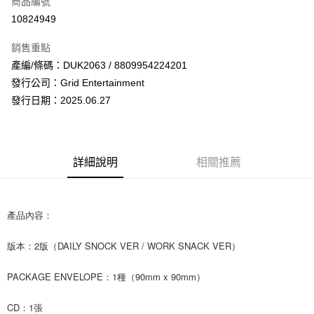
商品編號
超商取貨付款
10824949
LINE Pay
銷售重點
Apple Pay
產編/條碼：DUK2063 / 8809954224201
發行公司：Grid Entertainment
街口支付
發行日期：2025.06.27
悠遊付
AFTEE先享後付
相關說明
詳細說明
相關推薦
【關於「AFTEE先享後付」】
ATM付款
AFTEE先享後付是「在收到商品之後才付款」的支付方式。 讓您購物簡單
便利好安心！
１．簡單：不需註冊會員、不需綁卡、不需儲值。
產品內容：
運送方式
２．便利：只要手機號碼，簡訊認證，即可結帳。
３．安心：先確認商品／服務後，再付款。
全家取貨付款
版本：2版（DAILY SNOCK VER / WORK SNACK VER）
每筆NT$60，滿NT$1,599(含以上)免運費
【「AFTEE先享後付」結帳流程】
１．於結帳方式選擇「AFTEE先享後付」後，將跳轉至「AFTEE先享後付」
PACKAGE ENVELOPE：1種（90mm x 90mm）
付款後全家取貨
結帳頁面，進行簡訊認證並確認金額後，即可完成結帳。
２．訂單成立數日內，您將收到繳費通知簡訊。
每筆NT$60，滿NT$1,599(含以上)免運費
CD：1張
３．收到繳費通知簡訊後14天內，點擊此簡訊中的連結，可透過四大超商／