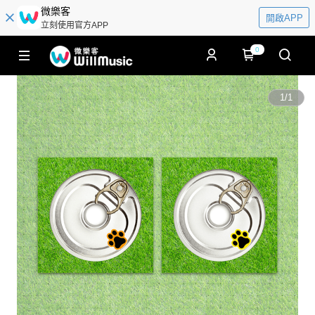
微樂客
開啟APP
立刻使用官方APP
0
1
/
1