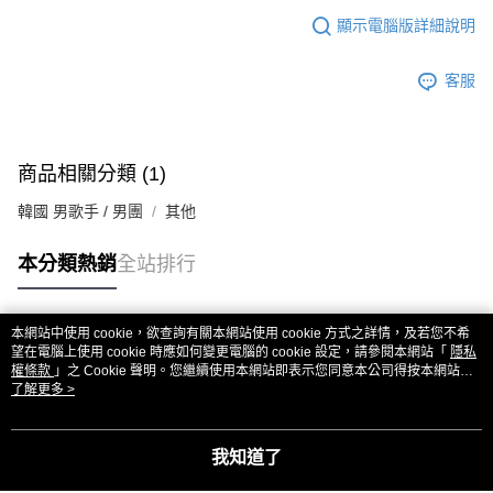
顯示電腦版詳細說明
客服
商品相關分類 (1)
韓國 男歌手 / 男團
其他
本分類熱銷
全站排行
本網站中使用 cookie，欲查詢有關本網站使用 cookie 方式之詳情，及若您不希
熱門標籤
望在電腦上使用 cookie 時應如何變更電腦的 cookie 設定，請參閱本網站「
隱私
權條款
」之 Cookie 聲明。您繼續使用本網站即表示您同意本公司得按本網站使
用條款之 Cookie 聲明使用 cookie。
了解更多 >
我知道了