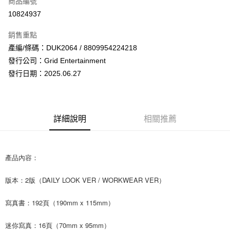
商品編號
超商取貨付款
10824937
LINE Pay
銷售重點
Apple Pay
產編/條碼：DUK2064 / 8809954224218
發行公司：Grid Entertainment
街口支付
發行日期：2025.06.27
悠遊付
AFTEE先享後付
相關說明
詳細說明
相關推薦
【關於「AFTEE先享後付」】
ATM付款
AFTEE先享後付是「在收到商品之後才付款」的支付方式。 讓您購物簡單
便利好安心！
１．簡單：不需註冊會員、不需綁卡、不需儲值。
產品內容：
運送方式
２．便利：只要手機號碼，簡訊認證，即可結帳。
３．安心：先確認商品／服務後，再付款。
全家取貨付款
版本：2版（DAILY LOOK VER / WORKWEAR VER）
每筆NT$60，滿NT$1,599(含以上)免運費
【「AFTEE先享後付」結帳流程】
１．於結帳方式選擇「AFTEE先享後付」後，將跳轉至「AFTEE先享後付」
寫真書：192頁（190mm x 115mm）
付款後全家取貨
結帳頁面，進行簡訊認證並確認金額後，即可完成結帳。
２．訂單成立數日內，您將收到繳費通知簡訊。
每筆NT$60，滿NT$1,599(含以上)免運費
迷你寫真：16頁（70mm x 95mm）
３．收到繳費通知簡訊後14天內，點擊此簡訊中的連結，可透過四大超商／