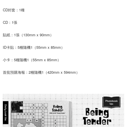
ATM／網路銀行／等多元方式進行付款，方視為交易完成。
7-11取貨付款
CD封套：1種
※ 請注意：結帳手續完成當下不需立刻繳費，但若您需要取消訂單，請聯絡
每筆NT$60，滿NT$1,599(含以上)免運費
購買商品的店家。未經商家同意取消之訂單仍視為有效，需透過AFTEE先享
後付繳納相關費用。
CD：1張
付款後7-11取貨
※ 交易是否成功請以「AFTEE先享後付 」之結帳頁面顯示為準，若有關於
是否繳費成功／繳費後需取消欲退款等相關疑問，請聯繫「AFTEE先享後付
每筆NT$60，滿NT$1,599(含以上)免運費
貼紙：1張（130mm x 90mm）
客戶支援中心」
https://netprotections.freshdesk.com/support/home
新竹貨運
【注意事項】
ID卡貼：5種隨機1（55mm x 85mm）
１．透過由恩沛科技股份有限公司提供之「AFTEE先享後付」服務完成之交
每筆NT$90
易，需依本服務之必要範圍內提供個人資料，並將交易相關給付款項請求債
小卡：5種隨機1（55mm x 85mm）
權轉讓予恩沛科技股份有限公司。
宅配 (離島)
２．關於個人資料處理事宜，請瀏覽以下網址：
每筆NT$200
https://aftee.tw/terms/#terms3
首批預購海報：2種隨機1（420mm x 594mm）
３．未成年的使用者請事先徵得法定代理人或監護人之同意方可使用
付款後門市自取
「AFTEE先享後付」，若未經同意申辦者引起之損失，本公司不負相關責
任。
免運費
４．使用「AFTEE先享後付」時，將依據個別帳號之用戶狀況，依本公司即
時審查核予不同之上限額度；若仍有額度不足之情形，本公司將視審查結果
亞洲國家/地區配送
查看運費
請求用戶進行身份認證。
５．嚴禁一人註冊多個帳號或使用他人資訊註冊。若發現惡意使用之情形，
北美國家/地區配送
查看運費
恩沛科技股份有限公司將有權停止該用戶之使用額度並採取法律行動。
歐洲國家/地區配送
查看運費