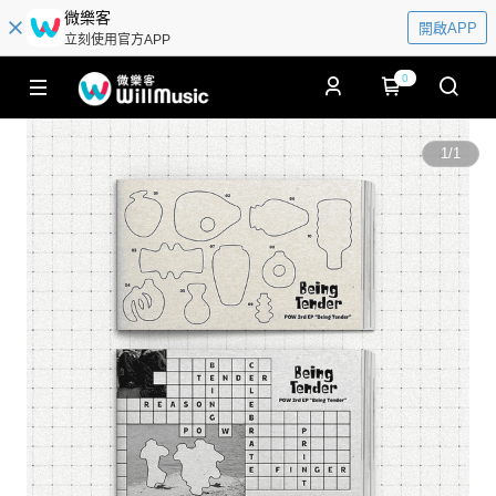
微樂客
開啟APP
立刻使用官方APP
0
1
/
1