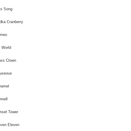
is Song
dka Cranberry
omeo
 World
ass Clown
auseous
ramel
nnell
nset Tower
even Eleven