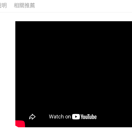
相關說明
說明
相關推薦
【關於「A
ATM付款
AFTEE
便利好安
１．簡單
２．便利
運送方式
３．安心
全家取貨
【「AFT
每筆NT$6
１．於結帳
付」結帳
付款後全
２．訂單
３．收到繳
每筆NT$6
／ATM／
※ 請注意
7-11取貨
絡購買商品
先享後付
每筆NT$6
※ 交易是
是否繳費成
付款後7-1
付客戶支
每筆NT$6
【注意事
新竹貨運
１．透過由
交易，需
每筆NT$9
求債權轉