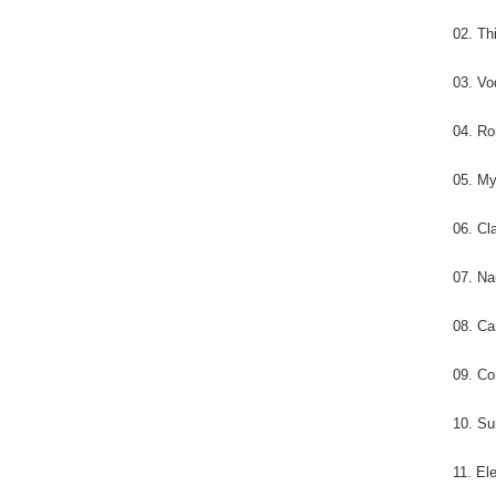
02. Th
03. Vo
04. R
05. My
06. Cl
07. N
08. Ca
09. Co
10. Su
11. El