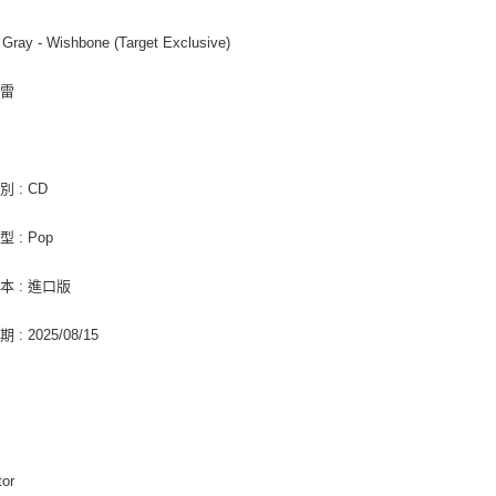
２．關於
宅配 (離島
https://aft
Gray - Wishbone (Target Exclusive)
每筆NT$2
３．未成
「AFTE
付款後門
任。
格雷
４．使用「
免運費
即時審查
結果請求
亞洲國家/
５．嚴禁
 : CD
形，恩沛
北美國家/
動。
 : Pop
歐洲國家/
本 : 進口版
: 2025/08/15
tor