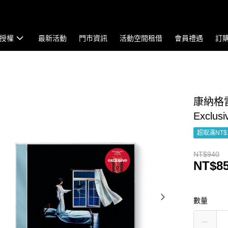
授權
最新活動
門市資訊
活動空間租借
會員禮遇
訂
康納格雷 C
Exclusi
超取滿NT$
NT$940
NT$8
數量