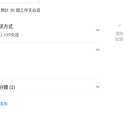
預計 30 個工作天出貨
送方式
清除
1,599免運
紀錄
次付款
付款
類 (1)
國 TARGET 獨家
客服
享後付