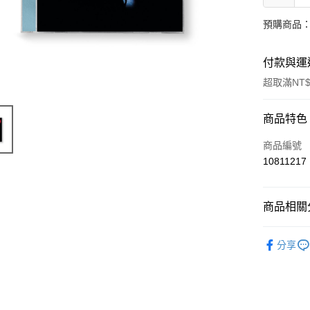
預購商品：
付款與運
超取滿NT$
付款方式
商品特色
信用卡一
商品編號
10811217
超商取貨
LINE Pay
商品相關分
Apple Pay
西洋
美
分享
街口支付
悠遊付
AFTEE先