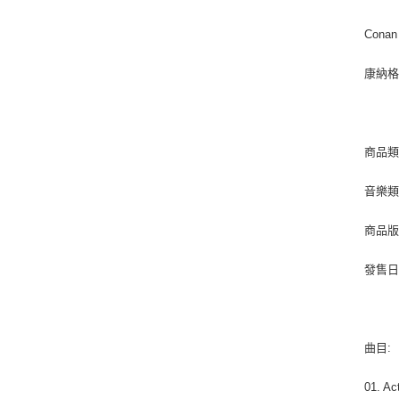
Conan 
康納
商品類別
音樂類型
商品版
發售日期 
曲目:
01. Ac