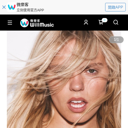
微樂客
開啟APP
立刻使用官方APP
0
1
/
1