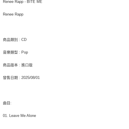
每筆NT$60，滿NT$1,599(含以上)免運費
購買商品的店家。未經商家同意取消之訂單仍視為有效，需透過AFTEE先享
Renee Rapp - BITE ME
後付繳納相關費用。
付款後7-11取貨
※ 交易是否成功請以「AFTEE先享後付 」之結帳頁面顯示為準，若有關於
Renee Rapp
是否繳費成功／繳費後需取消欲退款等相關疑問，請聯繫「AFTEE先享後付
每筆NT$60，滿NT$1,599(含以上)免運費
客戶支援中心」
https://netprotections.freshdesk.com/support/home
新竹貨運
【注意事項】
１．透過由恩沛科技股份有限公司提供之「AFTEE先享後付」服務完成之交
每筆NT$90
商品類別 : CD
易，需依本服務之必要範圍內提供個人資料，並將交易相關給付款項請求債
權轉讓予恩沛科技股份有限公司。
宅配 (離島)
音樂類型 : Pop
２．關於個人資料處理事宜，請瀏覽以下網址：
每筆NT$200
https://aftee.tw/terms/#terms3
３．未成年的使用者請事先徵得法定代理人或監護人之同意方可使用
商品版本 : 進口版
付款後門市自取
「AFTEE先享後付」，若未經同意申辦者引起之損失，本公司不負相關責
任。
免運費
發售日期 : 2025/08/01
４．使用「AFTEE先享後付」時，將依據個別帳號之用戶狀況，依本公司即
時審查核予不同之上限額度；若仍有額度不足之情形，本公司將視審查結果
亞洲國家/地區配送
查看運費
請求用戶進行身份認證。
５．嚴禁一人註冊多個帳號或使用他人資訊註冊。若發現惡意使用之情形，
北美國家/地區配送
查看運費
恩沛科技股份有限公司將有權停止該用戶之使用額度並採取法律行動。
曲目:
歐洲國家/地區配送
查看運費
01. Leave Me Alone