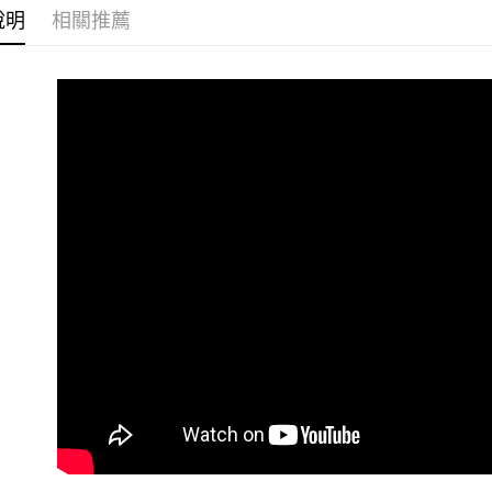
相關說明
說明
相關推薦
【關於「A
ATM付款
AFTEE
便利好安
１．簡單
２．便利
運送方式
３．安心
全家取貨
【「AFT
每筆NT$6
１．於結帳
付」結帳
付款後全
２．訂單
３．收到繳
每筆NT$6
／ATM／
※ 請注意
7-11取貨
絡購買商品
先享後付
每筆NT$6
※ 交易是
是否繳費成
付款後7-1
付客戶支
每筆NT$6
【注意事
新竹貨運
１．透過由
交易，需
每筆NT$9
求債權轉