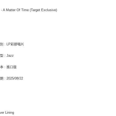
２．關於
宅配 (離島
https://aft
 - A Matter Of Time (Target Exclusive)
每筆NT$2
３．未成
「AFTE
付款後門
任。
y
４．使用「
免運費
即時審查
結果請求
亞洲國家/
５．嚴禁
別 : LP彩膠唱片
形，恩沛
北美國家/
動。
 : Jazz
歐洲國家/
本 : 進口版
: 2025/08/22
ver Lining