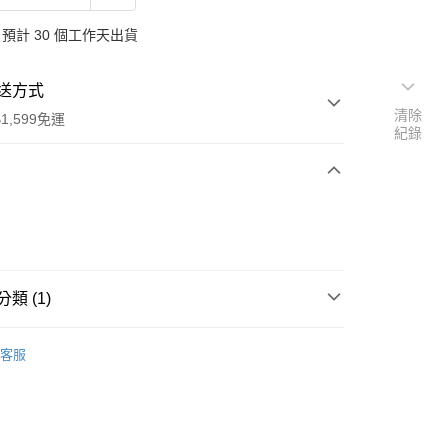
預計 30 個工作天出貨
送方式
清除
1,599免運
紀錄
次付款
付款
類 (1)
國 TARGET 獨家
客服
享後付