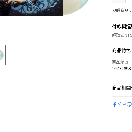
預購商品：
付款與運
超取滿NT$
付款方式
商品特色
信用卡一
商品編號
10772698
超商取貨
LINE Pay
商品相關分
Apple Pay
西洋
美
分享
街口支付
悠遊付
AFTEE先