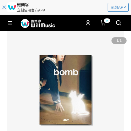
微樂客
開啟APP
立刻使用官方APP
0
1
/
1