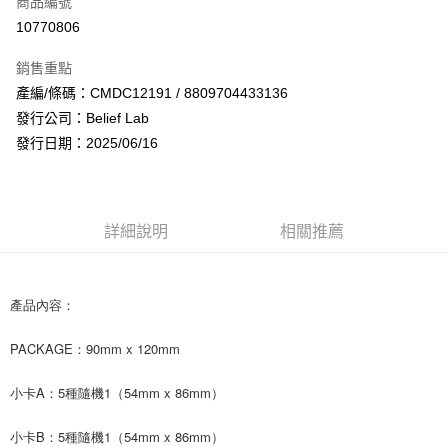
商品編號
超商取貨付款
10770806
LINE Pay
銷售重點
Apple Pay
產編/條碼：CMDC12191 / 8809704433136
發行公司：Belief Lab
街口支付
發行日期：2025/06/16
悠遊付
AFTEE先享後付
相關說明
詳細說明
相關推薦
【關於「AFTEE先享後付」】
ATM付款
AFTEE先享後付是「在收到商品之後才付款」的支付方式。 讓您購物簡單
便利好安心！
１．簡單：不需註冊會員、不需綁卡、不需儲值。
產品內容：
運送方式
２．便利：只要手機號碼，簡訊認證，即可結帳。
３．安心：先確認商品／服務後，再付款。
全家取貨付款
PACKAGE：90mm x 120mm
每筆NT$60，滿NT$1,599(含以上)免運費
【「AFTEE先享後付」結帳流程】
小卡A：5種隨機1（54mm x 86mm）
１．於結帳方式選擇「AFTEE先享後付」後，將跳轉至「AFTEE先享後付」
付款後全家取貨
結帳頁面，進行簡訊認證並確認金額後，即可完成結帳。
２．訂單成立數日內，您將收到繳費通知簡訊。
每筆NT$60，滿NT$1,599(含以上)免運費
小卡B：5種隨機1（54mm x 86mm）
３．收到繳費通知簡訊後14天內，點擊此簡訊中的連結，可透過四大超商／