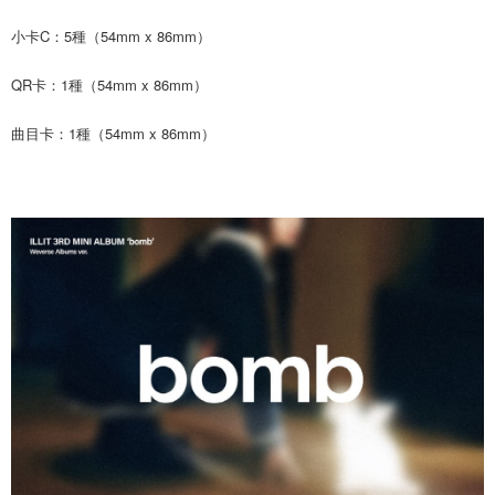
ATM／網路銀行／等多元方式進行付款，方視為交易完成。
7-11取貨付款
小卡C：5種（54mm x 86mm）
※ 請注意：結帳手續完成當下不需立刻繳費，但若您需要取消訂單，請聯絡
每筆NT$60，滿NT$1,599(含以上)免運費
購買商品的店家。未經商家同意取消之訂單仍視為有效，需透過AFTEE先享
後付繳納相關費用。
QR卡：1種（54mm x 86mm）
付款後7-11取貨
※ 交易是否成功請以「AFTEE先享後付 」之結帳頁面顯示為準，若有關於
是否繳費成功／繳費後需取消欲退款等相關疑問，請聯繫「AFTEE先享後付
每筆NT$60，滿NT$1,599(含以上)免運費
曲目卡：1種（54mm x 86mm）
客戶支援中心」
https://netprotections.freshdesk.com/support/home
新竹貨運
【注意事項】
１．透過由恩沛科技股份有限公司提供之「AFTEE先享後付」服務完成之交
每筆NT$90
易，需依本服務之必要範圍內提供個人資料，並將交易相關給付款項請求債
權轉讓予恩沛科技股份有限公司。
宅配 (離島)
２．關於個人資料處理事宜，請瀏覽以下網址：
每筆NT$200
https://aftee.tw/terms/#terms3
３．未成年的使用者請事先徵得法定代理人或監護人之同意方可使用
付款後門市自取
「AFTEE先享後付」，若未經同意申辦者引起之損失，本公司不負相關責
任。
免運費
４．使用「AFTEE先享後付」時，將依據個別帳號之用戶狀況，依本公司即
時審查核予不同之上限額度；若仍有額度不足之情形，本公司將視審查結果
亞洲國家/地區配送
查看運費
請求用戶進行身份認證。
５．嚴禁一人註冊多個帳號或使用他人資訊註冊。若發現惡意使用之情形，
北美國家/地區配送
查看運費
恩沛科技股份有限公司將有權停止該用戶之使用額度並採取法律行動。
歐洲國家/地區配送
查看運費