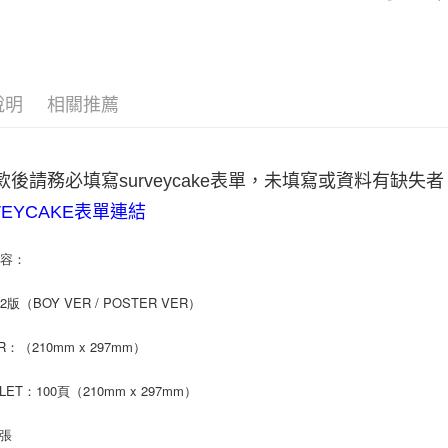
【關於「A
ATM付款
AFTEE
便利好安
１．簡單
２．便利
運送方式
３．安心
說明
相關推薦
全家取貨
【「AFT
每筆NT$6
１．於結帳
付」結帳
付款後請務必填寫surveycake表單，未填寫或資料有缺失
付款後全
２．訂單
３．收到繳
VEYCAKE表單連結
每筆NT$6
／ATM／
※ 請注意
7-11取貨
內容：
絡購買商品
先享後付
每筆NT$6
※ 交易是
版（BOY VER / POSTER VER）
是否繳費成
付款後7-1
付客戶支
每筆NT$6
R：（210mm x 297mm）
【注意事
新竹貨運
１．透過由
LET：100頁（210mm x 297mm）
交易，需
每筆NT$9
求債權轉
1張
２．關於
宅配 (離島