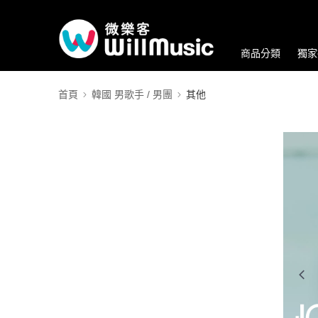
商品分類
獨家
首頁
韓國 男歌手 / 男團
其他