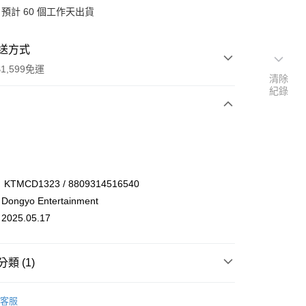
預計 60 個工作天出貨
送方式
1,599免運
清除
紀錄
次付款
付款
TMCD1323 / 8809314516540
ngyo Entertainment
25.05.17
類 (1)
享後付
 / 男團
其他
客服