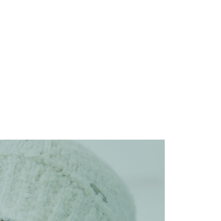
ee.tw/terms/#terms3
00
年的使用者請事先徵得法定代理人或監護人之同意方可使用
E先享後付」，若未經同意申辦者引起之損失，本公司不負相關責
市自取
AFTEE先享後付」時，將依據個別帳號之用戶狀況，依本公司
核予不同之上限額度；若仍有額度不足之情形，本公司將視審查
用戶進行身份認證。
地區配送
查看運費
一人註冊多個帳號或使用他人資訊註冊。若發現惡意使用之情
科技股份有限公司將有權停止該用戶之使用額度並採取法律行
地區配送
查看運費
地區配送
查看運費