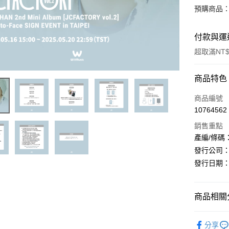
預購商品：
付款與運
超取滿NT$
付款方式
商品特色
信用卡一
商品編號
10764562
超商取貨
銷售重點
LINE Pay
產編/條碼：K
發行公司：Do
Apple Pay
發行日期：20
街口支付
悠遊付
商品相關分
AFTEE先
韓國 男歌手
相關說明
分享