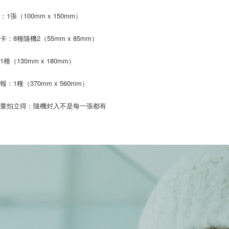
https://aft
每筆NT$2
３．未成
1張（100mm x 150mm）
「AFTE
付款後門
任。
卡：8種隨機2（55mm x 85mm）
４．使用「
免運費
即時審查
種（130mm x 180mm）
結果請求
亞洲國家/
５．嚴禁
形，恩沛
北美國家/
：1種（370mm x 560mm）
動。
歐洲國家/
限量拍立得：隨機封入不是每一張都有