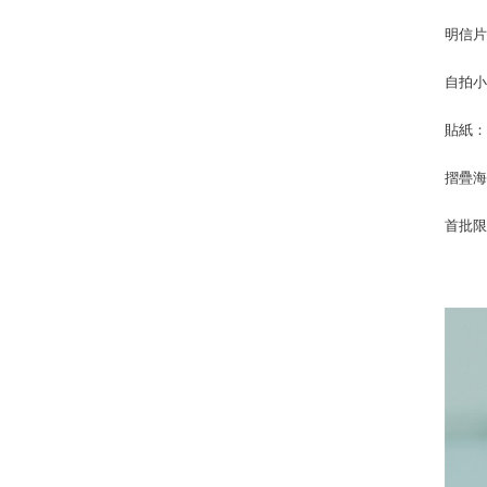
明信片：
自拍小
貼紙：1
摺疊海報
首批