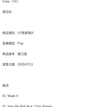
每筆NT$60，滿NT$1,599(含以上)免運費
購買商品的店家。未經商家同意取消之訂單仍視為有效，需透過AFTEE先享
Ciara - CiCi
後付繳納相關費用。
付款後7-11取貨
※ 交易是否成功請以「AFTEE先享後付 」之結帳頁面顯示為準，若有關於
席亞拉
是否繳費成功／繳費後需取消欲退款等相關疑問，請聯繫「AFTEE先享後付
每筆NT$60，滿NT$1,599(含以上)免運費
客戶支援中心」
https://netprotections.freshdesk.com/support/home
新竹貨運
【注意事項】
１．透過由恩沛科技股份有限公司提供之「AFTEE先享後付」服務完成之交
每筆NT$90
商品類別 : LP黑膠唱片
易，需依本服務之必要範圍內提供個人資料，並將交易相關給付款項請求債
權轉讓予恩沛科技股份有限公司。
宅配 (離島)
音樂類型 : Pop
２．關於個人資料處理事宜，請瀏覽以下網址：
每筆NT$200
https://aftee.tw/terms/#terms3
３．未成年的使用者請事先徵得法定代理人或監護人之同意方可使用
商品版本 : 進口版
付款後門市自取
「AFTEE先享後付」，若未經同意申辦者引起之損失，本公司不負相關責
任。
免運費
發售日期 : 2025/07/11
４．使用「AFTEE先享後付」時，將依據個別帳號之用戶狀況，依本公司即
時審查核予不同之上限額度；若仍有額度不足之情形，本公司將視審查結果
亞洲國家/地區配送
查看運費
請求用戶進行身份認證。
５．嚴禁一人註冊多個帳號或使用他人資訊註冊。若發現惡意使用之情形，
北美國家/地區配送
查看運費
恩沛科技股份有限公司將有權停止該用戶之使用額度並採取法律行動。
曲目:
歐洲國家/地區配送
查看運費
01. Made It
02. How We Roll (feat. Chris Brown)