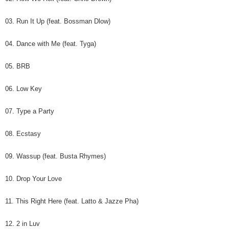
03. Run It Up (feat. Bossman Dlow)
04. Dance with Me (feat. Tyga)
05. BRB
06. Low Key
07. Type a Party
08. Ecstasy
09. Wassup (feat. Busta Rhymes)
10. Drop Your Love
11. This Right Here (feat. Latto & Jazze Pha)
12. 2 in Luv