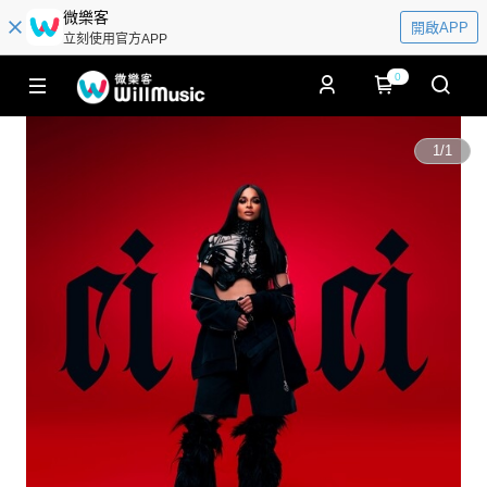
微樂客
開啟APP
立刻使用官方APP
0
1
/
1