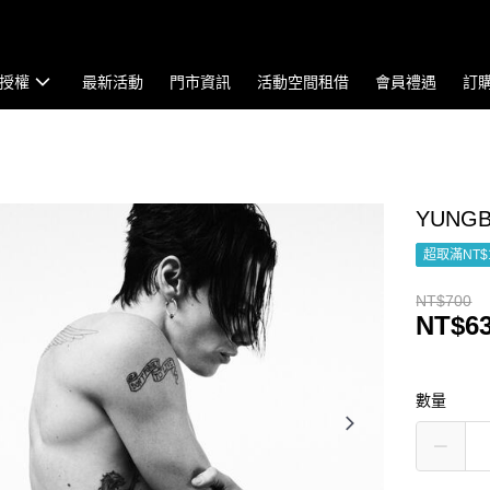
授權
最新活動
門市資訊
活動空間租借
會員禮遇
訂
YUNGBL
超取滿NT$
NT$700
NT$6
數量