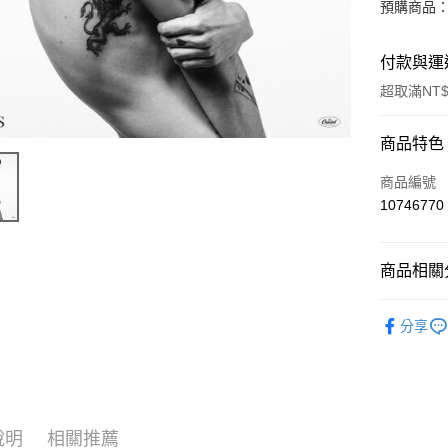
預購商品：
付款與運
超取滿NT$
付款方式
商品特色
信用卡一
商品編號
10746770
超商取貨
LINE Pay
商品相關分
Apple Pay
西洋
流
分享
街口支付
悠遊付
AFTEE先
相關說明
說明
相關推薦
【關於「A