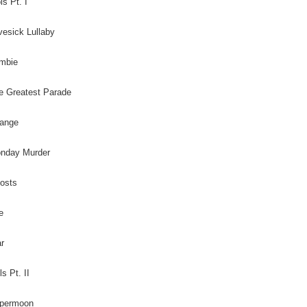
ls Pt. I
vesick Lullaby
ombie
e Greatest Parade
hange
onday Murder
osts
e
r
ls Pt. II
upermoon