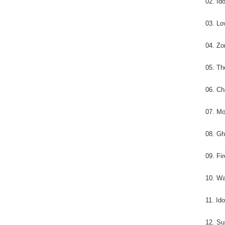
02. Ido
03. Lo
04. Z
05. Th
06. C
07. M
08. Gh
09. Fir
10. Wa
11. Ido
12. S