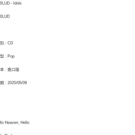
LUD - Idols
每筆NT$2
３．未成
「AFTE
付款後門
任。
BLUD
４．使用「
免運費
即時審查
結果請求
亞洲國家/
５．嚴禁
 : CD
形，恩沛
北美國家/
動。
 : Pop
歐洲國家/
本 : 進口版
: 2025/05/09
llo Heaven, Hello