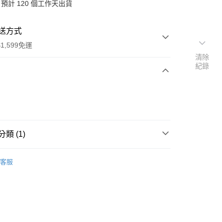
預計 120 個工作天出貨
送方式
1,599免運
清除
紀錄
次付款
付款
類 (1)
行
客服
享後付
FTEE先享後付」】