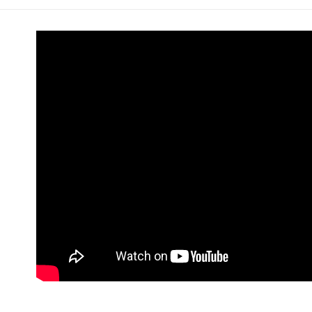
ATM付款
AFTEE
便利好安
１．簡單
２．便利
運送方式
３．安心
全家取貨
【「AFT
每筆NT$6
１．於結帳
付」結帳
付款後全
２．訂單
３．收到繳
每筆NT$6
／ATM／
※ 請注意
7-11取貨
絡購買商品
先享後付
每筆NT$6
※ 交易是
是否繳費成
付款後7-1
付客戶支
每筆NT$6
【注意事
新竹貨運
１．透過由
交易，需
每筆NT$9
求債權轉
２．關於
宅配 (離島
https://aft