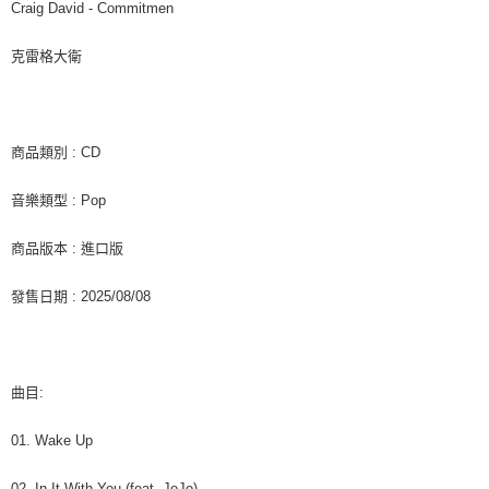
每筆NT$60，滿NT$1,599(含以上)免運費
購買商品的店家。未經商家同意取消之訂單仍視為有效，需透過AFTEE先享
Craig David - Commitmen
後付繳納相關費用。
付款後7-11取貨
※ 交易是否成功請以「AFTEE先享後付 」之結帳頁面顯示為準，若有關於
克雷格大衛
是否繳費成功／繳費後需取消欲退款等相關疑問，請聯繫「AFTEE先享後付
每筆NT$60，滿NT$1,599(含以上)免運費
客戶支援中心」
https://netprotections.freshdesk.com/support/home
新竹貨運
【注意事項】
１．透過由恩沛科技股份有限公司提供之「AFTEE先享後付」服務完成之交
每筆NT$90
商品類別 : CD
易，需依本服務之必要範圍內提供個人資料，並將交易相關給付款項請求債
權轉讓予恩沛科技股份有限公司。
宅配 (離島)
音樂類型 : Pop
２．關於個人資料處理事宜，請瀏覽以下網址：
每筆NT$200
https://aftee.tw/terms/#terms3
３．未成年的使用者請事先徵得法定代理人或監護人之同意方可使用
商品版本 : 進口版
付款後門市自取
「AFTEE先享後付」，若未經同意申辦者引起之損失，本公司不負相關責
任。
免運費
發售日期 : 2025/08/08
４．使用「AFTEE先享後付」時，將依據個別帳號之用戶狀況，依本公司即
時審查核予不同之上限額度；若仍有額度不足之情形，本公司將視審查結果
亞洲國家/地區配送
查看運費
請求用戶進行身份認證。
５．嚴禁一人註冊多個帳號或使用他人資訊註冊。若發現惡意使用之情形，
北美國家/地區配送
查看運費
恩沛科技股份有限公司將有權停止該用戶之使用額度並採取法律行動。
曲目:
歐洲國家/地區配送
查看運費
01. Wake Up
02. In It With You (feat. JoJo)