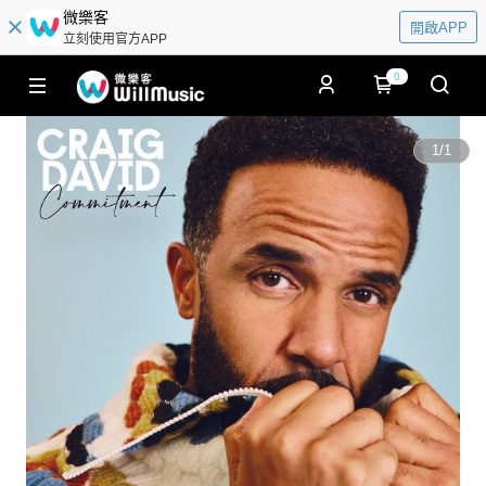
微樂客
開啟APP
立刻使用官方APP
0
1
/
1