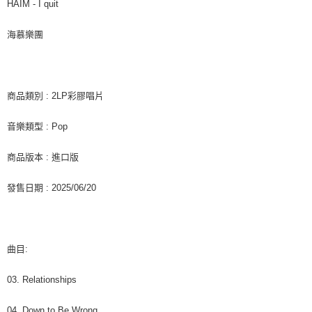
每筆NT$60，滿NT$1,599(含以上)免運費
購買商品的店家。未經商家同意取消之訂單仍視為有效，需透過AFTEE先享
HAIM - I quit
後付繳納相關費用。
付款後7-11取貨
※ 交易是否成功請以「AFTEE先享後付 」之結帳頁面顯示為準，若有關於
海慕樂團
是否繳費成功／繳費後需取消欲退款等相關疑問，請聯繫「AFTEE先享後付
每筆NT$60，滿NT$1,599(含以上)免運費
客戶支援中心」
https://netprotections.freshdesk.com/support/home
新竹貨運
【注意事項】
１．透過由恩沛科技股份有限公司提供之「AFTEE先享後付」服務完成之交
每筆NT$90
商品類別 : 2LP彩膠唱片
易，需依本服務之必要範圍內提供個人資料，並將交易相關給付款項請求債
權轉讓予恩沛科技股份有限公司。
宅配 (離島)
音樂類型 : Pop
２．關於個人資料處理事宜，請瀏覽以下網址：
每筆NT$200
https://aftee.tw/terms/#terms3
３．未成年的使用者請事先徵得法定代理人或監護人之同意方可使用
商品版本 : 進口版
付款後門市自取
「AFTEE先享後付」，若未經同意申辦者引起之損失，本公司不負相關責
任。
免運費
發售日期 : 2025/06/20
４．使用「AFTEE先享後付」時，將依據個別帳號之用戶狀況，依本公司即
時審查核予不同之上限額度；若仍有額度不足之情形，本公司將視審查結果
亞洲國家/地區配送
查看運費
請求用戶進行身份認證。
５．嚴禁一人註冊多個帳號或使用他人資訊註冊。若發現惡意使用之情形，
北美國家/地區配送
查看運費
恩沛科技股份有限公司將有權停止該用戶之使用額度並採取法律行動。
曲目:
歐洲國家/地區配送
查看運費
03. Relationships
04. Down to Be Wrong