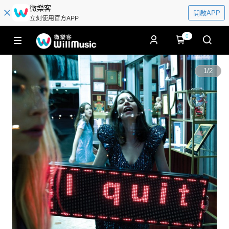
微樂客
開啟APP
立刻使用官方APP
0
1
/
2