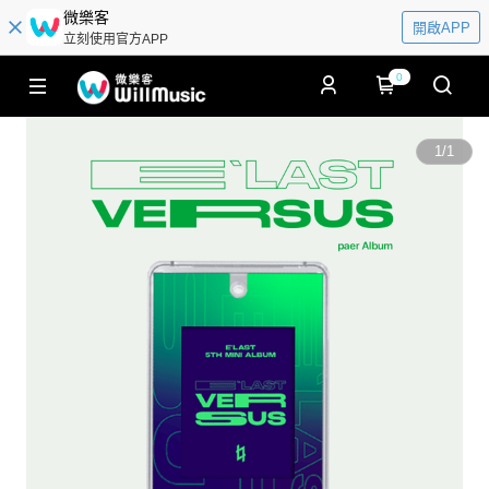
微樂客
開啟APP
立刻使用官方APP
0
1
/
1