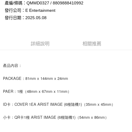
Apple Pay
產編/條碼：QMMD0327 / 8809888410992
發行公司：E Entertainment
街口支付
發行日期：2025.05.08
悠遊付
AFTEE先享後付
相關說明
詳細說明
相關推薦
【關於「AFTEE先享後付」】
ATM付款
AFTEE先享後付是「在收到商品之後才付款」的支付方式。 讓您購物簡單
便利好安心！
１．簡單：不需註冊會員、不需綁卡、不需儲值。
產品內容：
運送方式
２．便利：只要手機號碼，簡訊認證，即可結帳。
３．安心：先確認商品／服務後，再付款。
全家取貨付款
PACKAGE：81mm x 144mm x 24mm
每筆NT$60，滿NT$1,599(含以上)免運費
【「AFTEE先享後付」結帳流程】
PAER：1種（48mm x 67mm x 11mm）
１．於結帳方式選擇「AFTEE先享後付」後，將跳轉至「AFTEE先享後付」
付款後全家取貨
結帳頁面，進行簡訊認證並確認金額後，即可完成結帳。
２．訂單成立數日內，您將收到繳費通知簡訊。
每筆NT$60，滿NT$1,599(含以上)免運費
ID卡：COVER 1EA ARIST IMAGE (6種隨機1)（35mm x 45mm）
３．收到繳費通知簡訊後14天內，點擊此簡訊中的連結，可透過四大超商／
ATM／網路銀行／等多元方式進行付款，方視為交易完成。
7-11取貨付款
小卡：QR卡1種 ARIST IMAGE (6種隨機1)（54mm x 86mm）
※ 請注意：結帳手續完成當下不需立刻繳費，但若您需要取消訂單，請聯絡
每筆NT$60，滿NT$1,599(含以上)免運費
購買商品的店家。未經商家同意取消之訂單仍視為有效，需透過AFTEE先享
後付繳納相關費用。