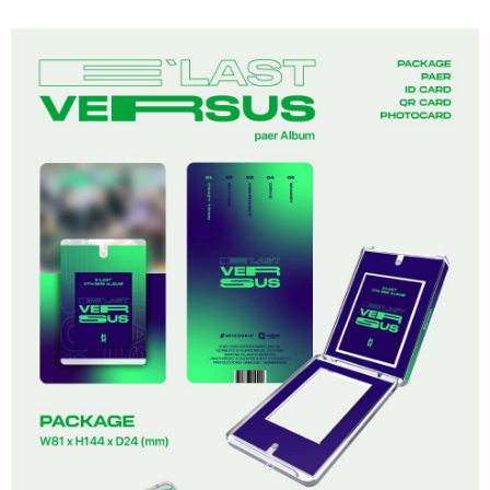
付款後7-11取貨
※ 交易是否成功請以「AFTEE先享後付 」之結帳頁面顯示為準，若有關於
是否繳費成功／繳費後需取消欲退款等相關疑問，請聯繫「AFTEE先享後付
每筆NT$60，滿NT$1,599(含以上)免運費
客戶支援中心」
https://netprotections.freshdesk.com/support/home
新竹貨運
【注意事項】
１．透過由恩沛科技股份有限公司提供之「AFTEE先享後付」服務完成之交
每筆NT$90
易，需依本服務之必要範圍內提供個人資料，並將交易相關給付款項請求債
權轉讓予恩沛科技股份有限公司。
宅配 (離島)
２．關於個人資料處理事宜，請瀏覽以下網址：
每筆NT$200
https://aftee.tw/terms/#terms3
３．未成年的使用者請事先徵得法定代理人或監護人之同意方可使用
付款後門市自取
「AFTEE先享後付」，若未經同意申辦者引起之損失，本公司不負相關責
任。
免運費
４．使用「AFTEE先享後付」時，將依據個別帳號之用戶狀況，依本公司即
時審查核予不同之上限額度；若仍有額度不足之情形，本公司將視審查結果
亞洲國家/地區配送
查看運費
請求用戶進行身份認證。
５．嚴禁一人註冊多個帳號或使用他人資訊註冊。若發現惡意使用之情形，
北美國家/地區配送
查看運費
恩沛科技股份有限公司將有權停止該用戶之使用額度並採取法律行動。
歐洲國家/地區配送
查看運費