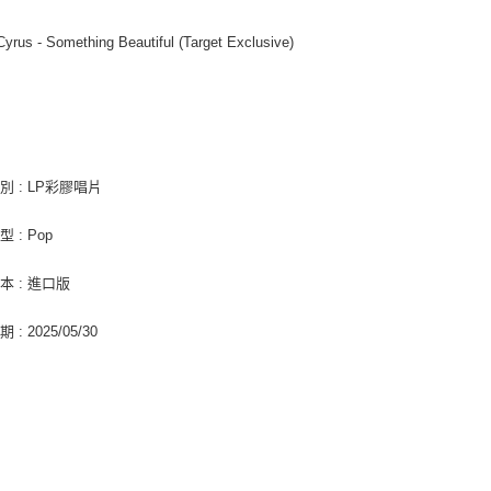
２．關於
宅配 (離島
https://aft
Cyrus - Something Beautiful (Target Exclusive)
每筆NT$2
３．未成
「AFTE
付款後門
任。
４．使用「
免運費
即時審查
結果請求
亞洲國家/
５．嚴禁
別 : LP彩膠唱片
形，恩沛
北美國家/
動。
 : Pop
歐洲國家/
本 : 進口版
: 2025/05/30