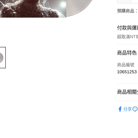
預購商品：
付款與運
超取滿NT$
付款方式
商品特色
信用卡一
商品編號
10651253
超商取貨
LINE Pay
商品相關分
Apple Pay
西洋
美
分享
街口支付
悠遊付
AFTEE先