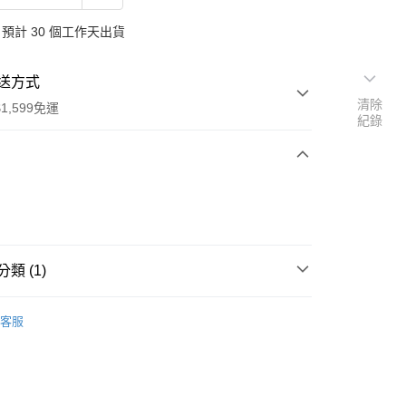
預計 30 個工作天出貨
送方式
清除
1,599免運
紀錄
次付款
付款
類 (1)
國 TARGET 獨家
客服
享後付