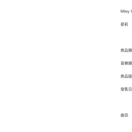
Miley 
麥莉
商品類
音樂類型
商品版
發售日期 
曲目: