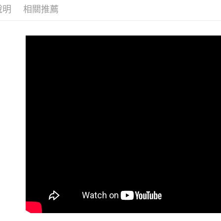
相關說明
說明
相關推薦
【關於「A
ATM付款
AFTEE
便利好安
１．簡單
２．便利
運送方式
３．安心
全家取貨
【「AFT
每筆NT$6
１．於結帳
付」結帳
付款後全
２．訂單
３．收到繳
每筆NT$6
／ATM／
※ 請注意
7-11取貨
絡購買商品
先享後付
每筆NT$6
※ 交易是
是否繳費成
付款後7-1
付客戶支
每筆NT$6
【注意事
新竹貨運
１．透過由
交易，需
每筆NT$9
求債權轉