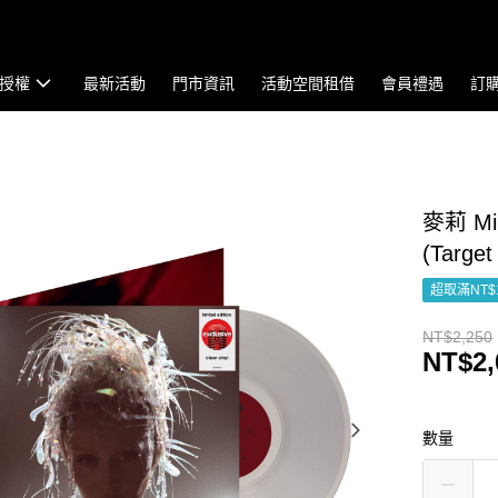
授權
最新活動
門市資訊
活動空間租借
會員禮遇
訂
麥莉 Mile
(Targe
超取滿NT$
NT$2,250
NT$2,
數量