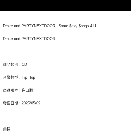
２．訂單成立數日內，您將收到繳費通知簡訊。
每筆NT$60，滿NT$1,599(含以上)免運費
３．收到繳費通知簡訊後14天內，點擊此簡訊中的連結，可透過四大超商／
ATM／網路銀行／等多元方式進行付款，方視為交易完成。
7-11取貨付款
※ 請注意：結帳手續完成當下不需立刻繳費，但若您需要取消訂單，請聯絡
每筆NT$60，滿NT$1,599(含以上)免運費
購買商品的店家。未經商家同意取消之訂單仍視為有效，需透過AFTEE先享
Drake and PARTYNEXTDOOR - $ome $exy $ongs 4 U
後付繳納相關費用。
付款後7-11取貨
※ 交易是否成功請以「AFTEE先享後付 」之結帳頁面顯示為準，若有關於
Drake and PARTYNEXTDOOR
是否繳費成功／繳費後需取消欲退款等相關疑問，請聯繫「AFTEE先享後付
每筆NT$60，滿NT$1,599(含以上)免運費
客戶支援中心」
https://netprotections.freshdesk.com/support/home
新竹貨運
【注意事項】
１．透過由恩沛科技股份有限公司提供之「AFTEE先享後付」服務完成之交
每筆NT$90
商品類別 : CD
易，需依本服務之必要範圍內提供個人資料，並將交易相關給付款項請求債
權轉讓予恩沛科技股份有限公司。
宅配 (離島)
音樂類型 : Hip Hop
２．關於個人資料處理事宜，請瀏覽以下網址：
每筆NT$200
https://aftee.tw/terms/#terms3
３．未成年的使用者請事先徵得法定代理人或監護人之同意方可使用
商品版本 : 進口版
付款後門市自取
「AFTEE先享後付」，若未經同意申辦者引起之損失，本公司不負相關責
任。
免運費
發售日期 : 2025/05/09
４．使用「AFTEE先享後付」時，將依據個別帳號之用戶狀況，依本公司即
時審查核予不同之上限額度；若仍有額度不足之情形，本公司將視審查結果
亞洲國家/地區配送
查看運費
請求用戶進行身份認證。
５．嚴禁一人註冊多個帳號或使用他人資訊註冊。若發現惡意使用之情形，
北美國家/地區配送
查看運費
恩沛科技股份有限公司將有權停止該用戶之使用額度並採取法律行動。
曲目: