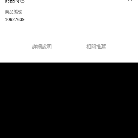
商品特色
信用卡一次付款
商品編號
超商取貨付款
10627639
LINE Pay
Apple Pay
詳細說明
相關推薦
街口支付
悠遊付
AFTEE先享後付
相關說明
【關於「AFTEE先享後付」】
ATM付款
AFTEE先享後付是「在收到商品之後才付款」的支付方式。 讓您購物簡單
便利好安心！
１．簡單：不需註冊會員、不需綁卡、不需儲值。
運送方式
２．便利：只要手機號碼，簡訊認證，即可結帳。
３．安心：先確認商品／服務後，再付款。
全家取貨付款
每筆NT$60，滿NT$1,599(含以上)免運費
【「AFTEE先享後付」結帳流程】
１．於結帳方式選擇「AFTEE先享後付」後，將跳轉至「AFTEE先享後付」
付款後全家取貨
結帳頁面，進行簡訊認證並確認金額後，即可完成結帳。