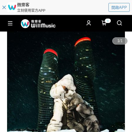
微樂客
開啟APP
立刻使用官方APP
0
1
/
1