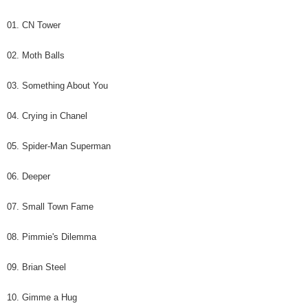
歐洲國家/地區配送
查看運費
01. CN Tower
02. Moth Balls
03. Something About You
04. Crying in Chanel
05. Spider-Man Superman
06. Deeper
07. Small Town Fame
08. Pimmie's Dilemma
09. Brian Steel
10. Gimme a Hug