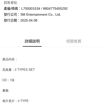
銷售重點
Apple Pay
產編/條碼：L700001534 / 8804775455292
發行公司：SM Entertainment Co., Ltd.
街口支付
發行日期：2025.04.08
悠遊付
AFTEE先享後付
相關說明
詳細說明
相關推薦
【關於「AFTEE先享後付」】
ATM付款
AFTEE先享後付是「在收到商品之後才付款」的支付方式。 讓您購物簡單
便利好安心！
１．簡單：不需註冊會員、不需綁卡、不需儲值。
產品內容：
運送方式
２．便利：只要手機號碼，簡訊認證，即可結帳。
３．安心：先確認商品／服務後，再付款。
全家取貨付款
寫真書：3 TYPES SET
每筆NT$60，滿NT$1,599(含以上)免運費
【「AFTEE先享後付」結帳流程】
１．於結帳方式選擇「AFTEE先享後付」後，將跳轉至「AFTEE先享後付」
CD：1張
付款後全家取貨
結帳頁面，進行簡訊認證並確認金額後，即可完成結帳。
２．訂單成立數日內，您將收到繳費通知簡訊。
每筆NT$60，滿NT$1,599(含以上)免運費
書籤
３．收到繳費通知簡訊後14天內，點擊此簡訊中的連結，可透過四大超商／
ATM／網路銀行／等多元方式進行付款，方視為交易完成。
7-11取貨付款
相片底片：3 TYPE
※ 請注意：結帳手續完成當下不需立刻繳費，但若您需要取消訂單，請聯絡
每筆NT$60，滿NT$1,599(含以上)免運費
購買商品的店家。未經商家同意取消之訂單仍視為有效，需透過AFTEE先享