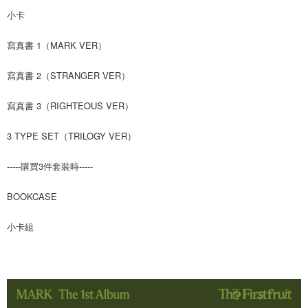
後付繳納相關費用。
小卡
付款後7-11取貨
※ 交易是否成功請以「AFTEE先享後付 」之結帳頁面顯示為準，若有關於
是否繳費成功／繳費後需取消欲退款等相關疑問，請聯繫「AFTEE先享後付
每筆NT$60，滿NT$1,599(含以上)免運費
寫真書 1（MARK VER）
客戶支援中心」
https://netprotections.freshdesk.com/support/home
新竹貨運
【注意事項】
寫真書 2（STRANGER VER）
１．透過由恩沛科技股份有限公司提供之「AFTEE先享後付」服務完成之交
每筆NT$90
易，需依本服務之必要範圍內提供個人資料，並將交易相關給付款項請求債
寫真書 3（RIGHTEOUS VER）
權轉讓予恩沛科技股份有限公司。
宅配 (離島)
２．關於個人資料處理事宜，請瀏覽以下網址：
每筆NT$200
https://aftee.tw/terms/#terms3
3 TYPE SET（TRILOGY VER）
３．未成年的使用者請事先徵得法定代理人或監護人之同意方可使用
付款後門市自取
「AFTEE先享後付」，若未經同意申辦者引起之損失，本公司不負相關責
-----購買3件套裝時-----
任。
免運費
４．使用「AFTEE先享後付」時，將依據個別帳號之用戶狀況，依本公司即
時審查核予不同之上限額度；若仍有額度不足之情形，本公司將視審查結果
BOOKCASE
亞洲國家/地區配送
查看運費
請求用戶進行身份認證。
５．嚴禁一人註冊多個帳號或使用他人資訊註冊。若發現惡意使用之情形，
北美國家/地區配送
查看運費
小卡組
恩沛科技股份有限公司將有權停止該用戶之使用額度並採取法律行動。
歐洲國家/地區配送
查看運費