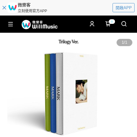
微樂客
開啟APP
立刻使用官方APP
0
1
/
1