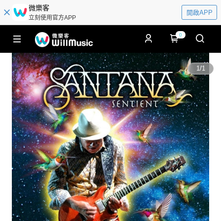
微樂客
開啟APP
立刻使用官方APP
0
1
/
1