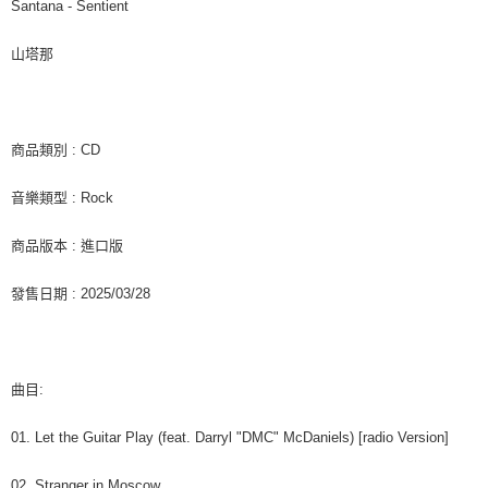
每筆NT$60，滿NT$1,599(含以上)免運費
購買商品的店家。未經商家同意取消之訂單仍視為有效，需透過AFTEE先享
Santana - Sentient
後付繳納相關費用。
付款後7-11取貨
※ 交易是否成功請以「AFTEE先享後付 」之結帳頁面顯示為準，若有關於
山塔那
是否繳費成功／繳費後需取消欲退款等相關疑問，請聯繫「AFTEE先享後付
每筆NT$60，滿NT$1,599(含以上)免運費
客戶支援中心」
https://netprotections.freshdesk.com/support/home
新竹貨運
【注意事項】
１．透過由恩沛科技股份有限公司提供之「AFTEE先享後付」服務完成之交
每筆NT$90
商品類別 : CD
易，需依本服務之必要範圍內提供個人資料，並將交易相關給付款項請求債
權轉讓予恩沛科技股份有限公司。
宅配 (離島)
音樂類型 : Rock
２．關於個人資料處理事宜，請瀏覽以下網址：
每筆NT$200
https://aftee.tw/terms/#terms3
３．未成年的使用者請事先徵得法定代理人或監護人之同意方可使用
商品版本 : 進口版
付款後門市自取
「AFTEE先享後付」，若未經同意申辦者引起之損失，本公司不負相關責
任。
免運費
發售日期 : 2025/03/28
４．使用「AFTEE先享後付」時，將依據個別帳號之用戶狀況，依本公司即
時審查核予不同之上限額度；若仍有額度不足之情形，本公司將視審查結果
亞洲國家/地區配送
查看運費
請求用戶進行身份認證。
５．嚴禁一人註冊多個帳號或使用他人資訊註冊。若發現惡意使用之情形，
北美國家/地區配送
查看運費
恩沛科技股份有限公司將有權停止該用戶之使用額度並採取法律行動。
曲目:
歐洲國家/地區配送
查看運費
01. Let the Guitar Play (feat. Darryl "DMC" McDaniels) [radio Version]
02. Stranger in Moscow