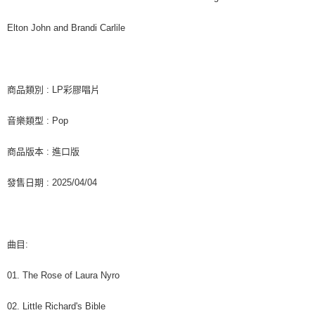
後付繳納相關費用。
付款後7-11取貨
※ 交易是否成功請以「AFTEE先享後付 」之結帳頁面顯示為準，若有關於
Elton John and Brandi Carlile
是否繳費成功／繳費後需取消欲退款等相關疑問，請聯繫「AFTEE先享後付
每筆NT$60，滿NT$1,599(含以上)免運費
客戶支援中心」
https://netprotections.freshdesk.com/support/home
新竹貨運
【注意事項】
１．透過由恩沛科技股份有限公司提供之「AFTEE先享後付」服務完成之交
每筆NT$90
商品類別 : LP彩膠唱片
易，需依本服務之必要範圍內提供個人資料，並將交易相關給付款項請求債
權轉讓予恩沛科技股份有限公司。
宅配 (離島)
音樂類型 : Pop
２．關於個人資料處理事宜，請瀏覽以下網址：
每筆NT$200
https://aftee.tw/terms/#terms3
３．未成年的使用者請事先徵得法定代理人或監護人之同意方可使用
商品版本 : 進口版
付款後門市自取
「AFTEE先享後付」，若未經同意申辦者引起之損失，本公司不負相關責
任。
免運費
發售日期 : 2025/04/04
４．使用「AFTEE先享後付」時，將依據個別帳號之用戶狀況，依本公司即
時審查核予不同之上限額度；若仍有額度不足之情形，本公司將視審查結果
亞洲國家/地區配送
查看運費
請求用戶進行身份認證。
５．嚴禁一人註冊多個帳號或使用他人資訊註冊。若發現惡意使用之情形，
北美國家/地區配送
查看運費
恩沛科技股份有限公司將有權停止該用戶之使用額度並採取法律行動。
曲目:
歐洲國家/地區配送
查看運費
01. The Rose of Laura Nyro
02. Little Richard's Bible