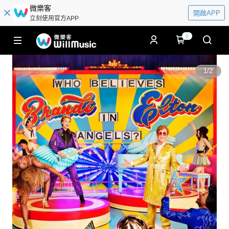
微樂客
開啟APP
立刻使用官方APP
0
1
/
2