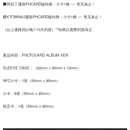
⬛阿拉丁通路PHCARD版特典：小卡1種 ~~ 售完為止 !
ATM／網路銀行／等多元方式進行付款，方視為交易完成。
7-11取貨付款
※ 請注意：結帳手續完成當下不需立刻繳費，但若您需要取消訂單，請聯絡
每筆NT$60，滿NT$1,599(含以上)免運費
購買商品的店家。未經商家同意取消之訂單仍視為有效，需透過AFTEE先享
🟪KTOWN4U通路PHCARD版特典：小卡1種 ~~ 售完為止 !
後付繳納相關費用。
付款後7-11取貨
※ 交易是否成功請以「AFTEE先享後付 」之結帳頁面顯示為準，若有關於
（以上通路預計晚7-10天到貨）**特典以實際到貨為主
是否繳費成功／繳費後需取消欲退款等相關疑問，請聯繫「AFTEE先享後付
每筆NT$60，滿NT$1,599(含以上)免運費
客戶支援中心」
https://netprotections.freshdesk.com/support/home
新竹貨運
【注意事項】
１．透過由恩沛科技股份有限公司提供之「AFTEE先享後付」服務完成之交
每筆NT$90
產品內容：PHOTOCARD ALBUM VER
易，需依本服務之必要範圍內提供個人資料，並將交易相關給付款項請求債
權轉讓予恩沛科技股份有限公司。
宅配 (離島)
２．關於個人資料處理事宜，請瀏覽以下網址：
SLEEVE CASE：（62mm x 90mm x 12mm）
每筆NT$200
https://aftee.tw/terms/#terms3
３．未成年的使用者請事先徵得法定代理人或監護人之同意方可使用
NFC小卡：1張（55mm x 85mm）
付款後門市自取
「AFTEE先享後付」，若未經同意申辦者引起之損失，本公司不負相關責
任。
免運費
小卡：8張（55mm x 85mm）
４．使用「AFTEE先享後付」時，將依據個別帳號之用戶狀況，依本公司即
時審查核予不同之上限額度；若仍有額度不足之情形，本公司將視審查結果
亞洲國家/地區配送
查看運費
請求用戶進行身份認證。
留言卡：1張（55mm x 85mm）
５．嚴禁一人註冊多個帳號或使用他人資訊註冊。若發現惡意使用之情形，
北美國家/地區配送
查看運費
恩沛科技股份有限公司將有權停止該用戶之使用額度並採取法律行動。
歐洲國家/地區配送
查看運費