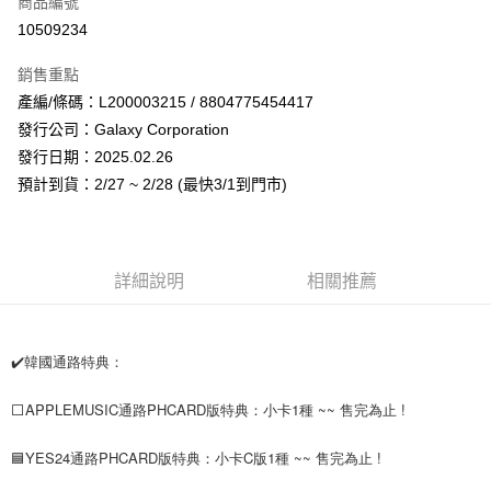
商品編號
超商取貨付款
10509234
LINE Pay
銷售重點
Apple Pay
產編/條碼：L200003215 / 8804775454417
發行公司：Galaxy Corporation
街口支付
發行日期：2025.02.26
悠遊付
預計到貨：2/27 ~ 2/28 (最快3/1到門市)
AFTEE先享後付
相關說明
【關於「AFTEE先享後付」】
詳細說明
相關推薦
ATM付款
AFTEE先享後付是「在收到商品之後才付款」的支付方式。 讓您購物簡單
便利好安心！
１．簡單：不需註冊會員、不需綁卡、不需儲值。
運送方式
２．便利：只要手機號碼，簡訊認證，即可結帳。
✔️韓國通路特典：
３．安心：先確認商品／服務後，再付款。
全家取貨付款
每筆NT$60，滿NT$1,599(含以上)免運費
⬜APPLEMUSIC通路PHCARD版特典：小卡1種 ~~ 售完為止 !
【「AFTEE先享後付」結帳流程】
１．於結帳方式選擇「AFTEE先享後付」後，將跳轉至「AFTEE先享後付」
付款後全家取貨
結帳頁面，進行簡訊認證並確認金額後，即可完成結帳。
🟦YES24通路PHCARD版特典：小卡C版1種 ~~ 售完為止 !
２．訂單成立數日內，您將收到繳費通知簡訊。
每筆NT$60，滿NT$1,599(含以上)免運費
３．收到繳費通知簡訊後14天內，點擊此簡訊中的連結，可透過四大超商／