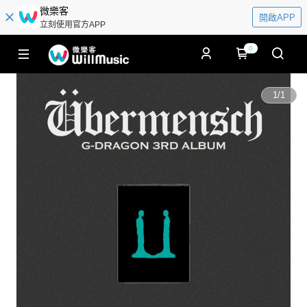
微樂客
開啟APP
立刻使用官方APP
0
1
/
1