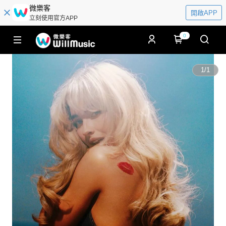
微樂客
開啟APP
立刻使用官方APP
0
1
/
1