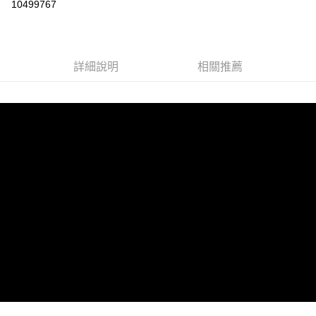
10499767
LINE Pay
Apple Pay
詳細說明
相關推薦
街口支付
悠遊付
AFTEE先享後付
相關說明
【關於「AFTEE先享後付」】
ATM付款
AFTEE先享後付是「在收到商品之後才付款」的支付方式。 讓您購物簡單
便利好安心！
１．簡單：不需註冊會員、不需綁卡、不需儲值。
運送方式
２．便利：只要手機號碼，簡訊認證，即可結帳。
３．安心：先確認商品／服務後，再付款。
全家取貨付款
每筆NT$60，滿NT$1,599(含以上)免運費
【「AFTEE先享後付」結帳流程】
１．於結帳方式選擇「AFTEE先享後付」後，將跳轉至「AFTEE先享後付」
付款後全家取貨
結帳頁面，進行簡訊認證並確認金額後，即可完成結帳。
２．訂單成立數日內，您將收到繳費通知簡訊。
每筆NT$60，滿NT$1,599(含以上)免運費
３．收到繳費通知簡訊後14天內，點擊此簡訊中的連結，可透過四大超商／
ATM／網路銀行／等多元方式進行付款，方視為交易完成。