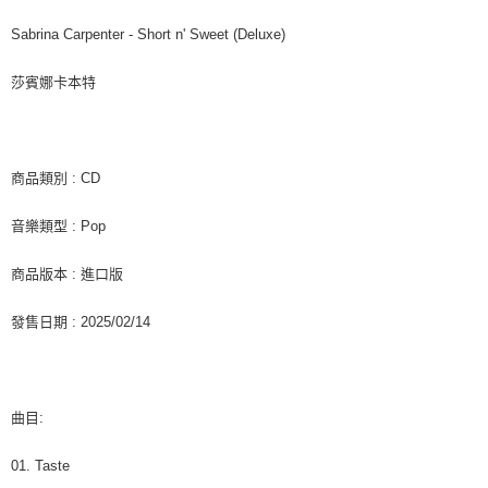
7-11取貨付款
※ 請注意：結帳手續完成當下不需立刻繳費，但若您需要取消訂單，請聯絡
每筆NT$60，滿NT$1,599(含以上)免運費
購買商品的店家。未經商家同意取消之訂單仍視為有效，需透過AFTEE先享
Sabrina Carpenter - Short n' Sweet (Deluxe)
後付繳納相關費用。
付款後7-11取貨
※ 交易是否成功請以「AFTEE先享後付 」之結帳頁面顯示為準，若有關於
莎賓娜卡本特
是否繳費成功／繳費後需取消欲退款等相關疑問，請聯繫「AFTEE先享後付
每筆NT$60，滿NT$1,599(含以上)免運費
客戶支援中心」
https://netprotections.freshdesk.com/support/home
新竹貨運
【注意事項】
１．透過由恩沛科技股份有限公司提供之「AFTEE先享後付」服務完成之交
每筆NT$90
商品類別 : CD
易，需依本服務之必要範圍內提供個人資料，並將交易相關給付款項請求債
權轉讓予恩沛科技股份有限公司。
宅配 (離島)
音樂類型 : Pop
２．關於個人資料處理事宜，請瀏覽以下網址：
每筆NT$200
https://aftee.tw/terms/#terms3
３．未成年的使用者請事先徵得法定代理人或監護人之同意方可使用
商品版本 : 進口版
付款後門市自取
「AFTEE先享後付」，若未經同意申辦者引起之損失，本公司不負相關責
任。
免運費
發售日期 : 2025/02/14
４．使用「AFTEE先享後付」時，將依據個別帳號之用戶狀況，依本公司即
時審查核予不同之上限額度；若仍有額度不足之情形，本公司將視審查結果
亞洲國家/地區配送
查看運費
請求用戶進行身份認證。
５．嚴禁一人註冊多個帳號或使用他人資訊註冊。若發現惡意使用之情形，
北美國家/地區配送
查看運費
恩沛科技股份有限公司將有權停止該用戶之使用額度並採取法律行動。
曲目:
歐洲國家/地區配送
查看運費
01. Taste