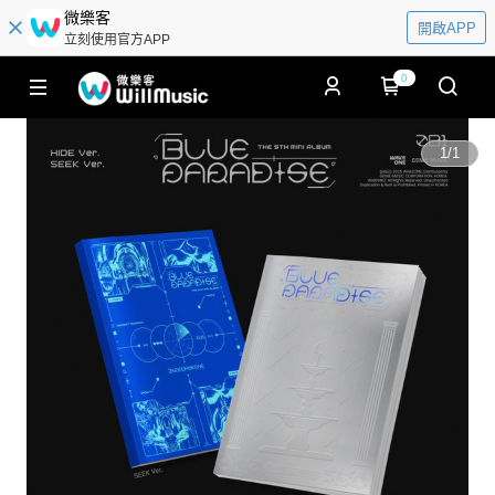
微樂客
開啟APP
立刻使用官方APP
0
1
/
1