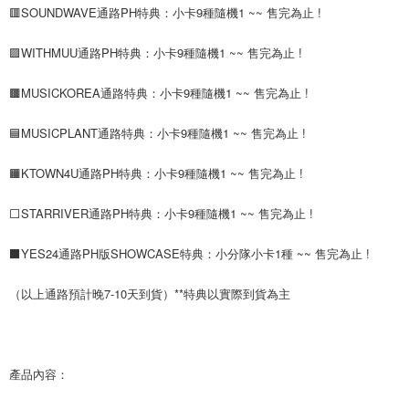
🟥SOUNDWAVE通路PH特典：小卡9種隨機1 ~~ 售完為止 !
ATM／網路銀行／等多元方式進行付款，方視為交易完成。
7-11取貨付款
※ 請注意：結帳手續完成當下不需立刻繳費，但若您需要取消訂單，請聯絡
每筆NT$60，滿NT$1,599(含以上)免運費
購買商品的店家。未經商家同意取消之訂單仍視為有效，需透過AFTEE先享
🟪WITHMUU通路PH特典：小卡9種隨機1 ~~ 售完為止 !
後付繳納相關費用。
付款後7-11取貨
※ 交易是否成功請以「AFTEE先享後付 」之結帳頁面顯示為準，若有關於
🟫MUSICKOREA通路特典：小卡9種隨機1 ~~ 售完為止 !
是否繳費成功／繳費後需取消欲退款等相關疑問，請聯繫「AFTEE先享後付
每筆NT$60，滿NT$1,599(含以上)免運費
客戶支援中心」
https://netprotections.freshdesk.com/support/home
🟦MUSICPLANT通路特典：小卡9種隨機1 ~~ 售完為止 !
新竹貨運
【注意事項】
１．透過由恩沛科技股份有限公司提供之「AFTEE先享後付」服務完成之交
每筆NT$90
🟧KTOWN4U通路PH特典：小卡9種隨機1 ~~ 售完為止 !
易，需依本服務之必要範圍內提供個人資料，並將交易相關給付款項請求債
權轉讓予恩沛科技股份有限公司。
宅配 (離島)
２．關於個人資料處理事宜，請瀏覽以下網址：
⬜STARRIVER通路PH特典：小卡9種隨機1 ~~ 售完為止 !
每筆NT$200
https://aftee.tw/terms/#terms3
３．未成年的使用者請事先徵得法定代理人或監護人之同意方可使用
⬛YES24通路PH版SHOWCASE特典：小分隊小卡1種 ~~ 售完為止 !
付款後門市自取
「AFTEE先享後付」，若未經同意申辦者引起之損失，本公司不負相關責
任。
免運費
（以上通路預計晚7-10天到貨）**特典以實際到貨為主
４．使用「AFTEE先享後付」時，將依據個別帳號之用戶狀況，依本公司即
時審查核予不同之上限額度；若仍有額度不足之情形，本公司將視審查結果
亞洲國家/地區配送
查看運費
請求用戶進行身份認證。
５．嚴禁一人註冊多個帳號或使用他人資訊註冊。若發現惡意使用之情形，
北美國家/地區配送
查看運費
恩沛科技股份有限公司將有權停止該用戶之使用額度並採取法律行動。
產品內容：
歐洲國家/地區配送
查看運費