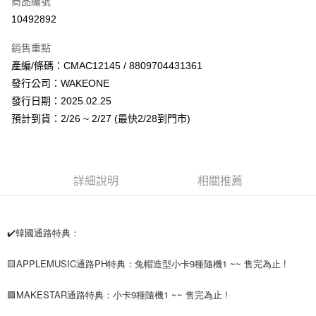
商品編號
超商取貨付款
10492892
LINE Pay
銷售重點
Apple Pay
產編/條碼：CMAC12145 / 8809704431361
發行公司：WAKEONE
街口支付
發行日期：2025.02.25
悠遊付
預計到貨：2/26 ~ 2/27 (最快2/28到門市)
AFTEE先享後付
相關說明
【關於「AFTEE先享後付」】
詳細說明
相關推薦
ATM付款
AFTEE先享後付是「在收到商品之後才付款」的支付方式。 讓您購物簡單
便利好安心！
１．簡單：不需註冊會員、不需綁卡、不需儲值。
運送方式
２．便利：只要手機號碼，簡訊認證，即可結帳。
✔️韓國通路特典：
３．安心：先確認商品／服務後，再付款。
全家取貨付款
每筆NT$60，滿NT$1,599(含以上)免運費
🟨APPLEMUSIC通路PH特典：兔帽造型小卡9種隨機1 ~~ 售完為止 !
【「AFTEE先享後付」結帳流程】
１．於結帳方式選擇「AFTEE先享後付」後，將跳轉至「AFTEE先享後付」
付款後全家取貨
結帳頁面，進行簡訊認證並確認金額後，即可完成結帳。
🟩MAKESTAR通路特典：小卡9種隨機1 ~~ 售完為止 !
２．訂單成立數日內，您將收到繳費通知簡訊。
每筆NT$60，滿NT$1,599(含以上)免運費
３．收到繳費通知簡訊後14天內，點擊此簡訊中的連結，可透過四大超商／