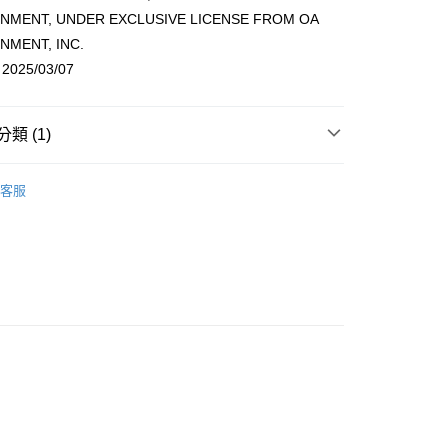
NMENT, UNDER EXCLUSIVE LICENSE FROM OA
NMENT, INC.
25/03/07
享後付
類 (1)
FTEE先享後付」】
 / 女團
先享後付是「在收到商品之後才付款」的支付方式。 讓您購物簡單
BLACKPINK
客服
心！
：不需註冊會員、不需綁卡、不需儲值。
：只要手機號碼，簡訊認證，即可結帳。
：先確認商品／服務後，再付款。
付款
EE先享後付」結帳流程】
0，滿NT$1,599(含以上)免運費
方式選擇「AFTEE先享後付」後，將跳轉至「AFTEE先享後
頁面，進行簡訊認證並確認金額後，即可完成結帳。
家取貨
成立數日內，您將收到繳費通知簡訊。
費通知簡訊後14天內，點擊此簡訊中的連結，可透過四大超商
0，滿NT$1,599(含以上)免運費
網路銀行／等多元方式進行付款，方視為交易完成。
：結帳手續完成當下不需立刻繳費，但若您需要取消訂單，請聯
付款
的店家。未經商家同意取消之訂單仍視為有效，需透過AFTEE
繳納相關費用。
0，滿NT$1,599(含以上)免運費
否成功請以「AFTEE先享後付 」之結帳頁面顯示為準，若有關於