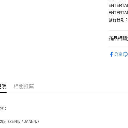
Apple Pay
ENTERTAI
街口支付
ENTERTAI
發行日期：20
悠遊付
AFTEE先
商品相關分
相關說明
【關於「A
ATM付款
韓國 女歌手
AFTEE
分享
便利好安
１．簡單
２．便利
運送方式
３．安心
全家取貨
【「AFT
每筆NT$6
１．於結帳
說明
相關推薦
付」結帳
付款後全
２．訂單
３．收到繳
每筆NT$6
／ATM／
內容：
※ 請注意
7-11取貨
絡購買商品
先享後付
版（ZEN版 / JANE版）
每筆NT$6
※ 交易是