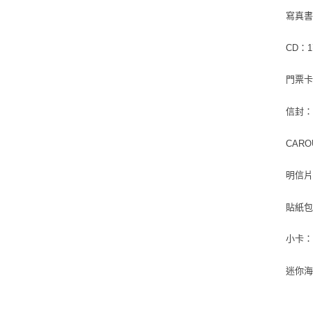
寫真書
CD：
門票卡
信封：
CARO
明信片
貼紙包
小卡：
迷你海