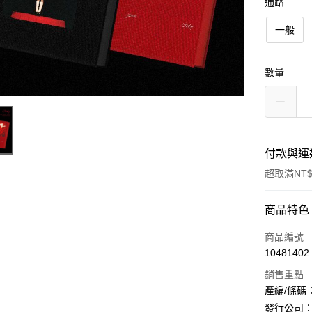
通路
一般
數量
付款與運
超取滿NT$
付款方式
商品特色
信用卡一
商品編號
10481402
超商取貨
銷售重點
LINE Pay
產編/條碼：L2
發行公司：CO