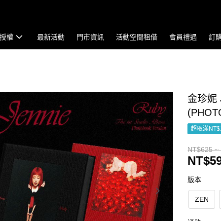
授權
最新活動
門市資訊
活動空間租借
會員禮遇
訂
金珍妮 J
(PHO
超取滿NT$
NT$625 ~
NT$59
版本
ZEN