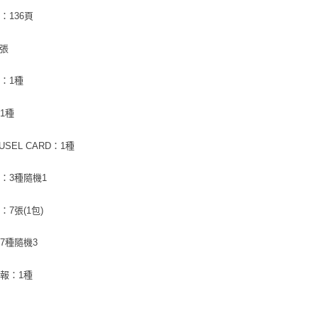
是否繳費成
付款後7-1
：136頁
付客戶支
每筆NT$6
【注意事
1張
新竹貨運
１．透過由
交易，需
每筆NT$9
：1種
求債權轉
２．關於
宅配 (離島
https://aft
1種
每筆NT$2
３．未成
「AFTE
USEL CARD：1種
付款後門
任。
４．使用「
免運費
即時審查
：3種隨機1
結果請求
亞洲國家/
５．嚴禁
：7張(1包)
形，恩沛
北美國家/
動。
7種隨機3
歐洲國家/
報：1種