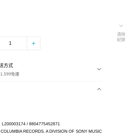
清除
紀錄
送方式
1,599免運
次付款
付款
00003174 / 8804775452871
LUMBIA RECORDS, A DIVISION OF SONY MUSIC