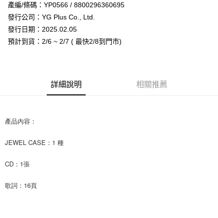
Apple Pay
產編/條碼：YP0566 / 8800296360695
發行公司：YG Plus Co., Ltd.
街口支付
發行日期：2025.02.05
悠遊付
預計到貨：2/6 ~ 2/7 ( 最快2/8到門市)
AFTEE先享後付
相關說明
【關於「AFTEE先享後付」】
詳細說明
相關推薦
ATM付款
AFTEE先享後付是「在收到商品之後才付款」的支付方式。 讓您購物簡單
便利好安心！
１．簡單：不需註冊會員、不需綁卡、不需儲值。
運送方式
２．便利：只要手機號碼，簡訊認證，即可結帳。
產品內容：
３．安心：先確認商品／服務後，再付款。
全家取貨付款
每筆NT$60，滿NT$1,599(含以上)免運費
【「AFTEE先享後付」結帳流程】
JEWEL CASE：1 種
１．於結帳方式選擇「AFTEE先享後付」後，將跳轉至「AFTEE先享後付」
付款後全家取貨
結帳頁面，進行簡訊認證並確認金額後，即可完成結帳。
CD：1張
２．訂單成立數日內，您將收到繳費通知簡訊。
每筆NT$60，滿NT$1,599(含以上)免運費
３．收到繳費通知簡訊後14天內，點擊此簡訊中的連結，可透過四大超商／
歌詞：16頁
ATM／網路銀行／等多元方式進行付款，方視為交易完成。
7-11取貨付款
※ 請注意：結帳手續完成當下不需立刻繳費，但若您需要取消訂單，請聯絡
每筆NT$60，滿NT$1,599(含以上)免運費
購買商品的店家。未經商家同意取消之訂單仍視為有效，需透過AFTEE先享
後付繳納相關費用。