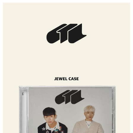
付款後7-11取貨
※ 交易是否成功請以「AFTEE先享後付 」之結帳頁面顯示為準，若有關於
是否繳費成功／繳費後需取消欲退款等相關疑問，請聯繫「AFTEE先享後付
每筆NT$60，滿NT$1,599(含以上)免運費
客戶支援中心」
https://netprotections.freshdesk.com/support/home
新竹貨運
【注意事項】
１．透過由恩沛科技股份有限公司提供之「AFTEE先享後付」服務完成之交
每筆NT$90
易，需依本服務之必要範圍內提供個人資料，並將交易相關給付款項請求債
權轉讓予恩沛科技股份有限公司。
宅配 (離島)
２．關於個人資料處理事宜，請瀏覽以下網址：
每筆NT$200
https://aftee.tw/terms/#terms3
３．未成年的使用者請事先徵得法定代理人或監護人之同意方可使用
付款後門市自取
「AFTEE先享後付」，若未經同意申辦者引起之損失，本公司不負相關責
任。
免運費
４．使用「AFTEE先享後付」時，將依據個別帳號之用戶狀況，依本公司即
時審查核予不同之上限額度；若仍有額度不足之情形，本公司將視審查結果
亞洲國家/地區配送
查看運費
請求用戶進行身份認證。
５．嚴禁一人註冊多個帳號或使用他人資訊註冊。若發現惡意使用之情形，
北美國家/地區配送
查看運費
恩沛科技股份有限公司將有權停止該用戶之使用額度並採取法律行動。
歐洲國家/地區配送
查看運費