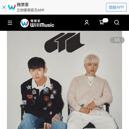
微樂客
開啟APP
立刻使用官方APP
0
1
/
1