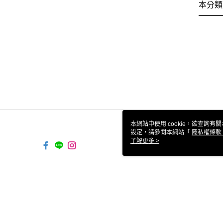
本分類
本網站中使用 cookie，欲查詢有關
設定，請參閱本網站「
隱私權條款
使用 cookie。
了解更多 >