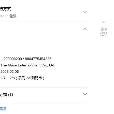
送方式
1,599免運
清除
紀錄
次付款
付款
00003200 / 8804775454226
 Muse Entertainment Co., Ltd.
25.02.06
7 ~ 2/8 ( 最晚 2/9到門市 )
類 (1)
享後付
 / 女團
RESCENE
FTEE先享後付」】
客服
先享後付是「在收到商品之後才付款」的支付方式。 讓您購物簡單