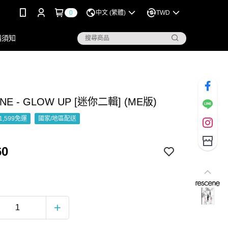
0
中文 (繁體)
TWD
購須知
NE - GLOW UP [迷你二輯] (ME版)
1,599免運
國家/地區配送
60