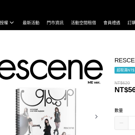
授權
最新活動
門市資訊
活動空間租借
會員禮遇
訂
RESCE
超取滿NT$
NT$620
NT$5
數量