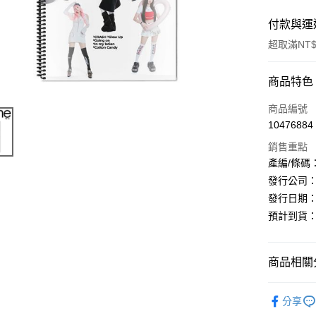
付款與運
超取滿NT$
付款方式
商品特色
信用卡一
商品編號
10476884
超商取貨
銷售重點
LINE Pay
產編/條碼：L2
發行公司：The
Apple Pay
發行日期：20
街口支付
預計到貨：2/
悠遊付
商品相關分
AFTEE先
相關說明
韓國 女歌手
【關於「A
分享
ATM付款
AFTEE