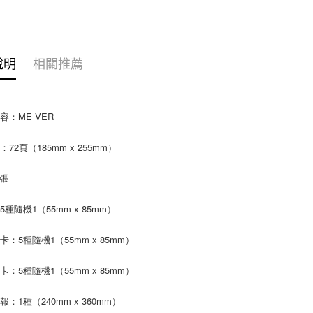
便利好安
１．簡單
２．便利
運送方式
３．安心
全家取貨
說明
相關推薦
【「AFT
每筆NT$6
１．於結帳
付」結帳
付款後全
２．訂單
容：ME VER
３．收到繳
每筆NT$6
／ATM／
※ 請注意
72頁（185mm x 255mm）
7-11取貨
絡購買商品
先享後付
每筆NT$6
1張
※ 交易是
是否繳費成
付款後7-1
付客戶支
5種隨機1（55mm x 85mm）
每筆NT$6
【注意事
卡：5種隨機1（55mm x 85mm）
新竹貨運
１．透過由
交易，需
每筆NT$9
求債權轉
卡：5種隨機1（55mm x 85mm）
２．關於
宅配 (離島
https://aft
：1種（240mm x 360mm）
每筆NT$2
３．未成