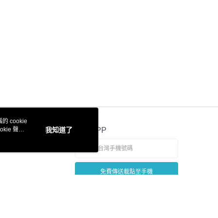
 cookie
kie 聲明
我知道了
官方APP
免費傳送載點至手機
若接到可疑電話，請洽詢165反詐騙專線