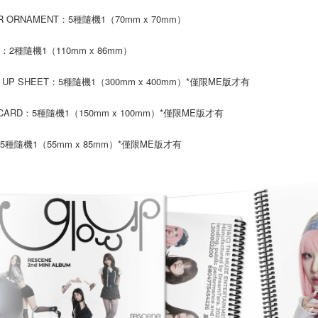
「AFTE
付款後門
R ORNAMENT：5種隨機1（70mm x 70mm）
任。
４．使用「
免運費
即時審查
：2種隨機1（110mm x 86mm）
結果請求
亞洲國家/
５．嚴禁
 UP SHEET：5種隨機1（300mm x 400mm）*僅限ME版才有
形，恩沛
北美國家/
動。
CARD：5種隨機1（150mm x 100mm）*僅限ME版才有
歐洲國家/
：5種隨機1（55mm x 85mm）*僅限ME版才有