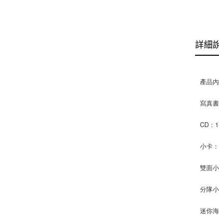
詳細
產品內
寫真書：
CD：
小卡：
雙面小
分隊小
迷你海報