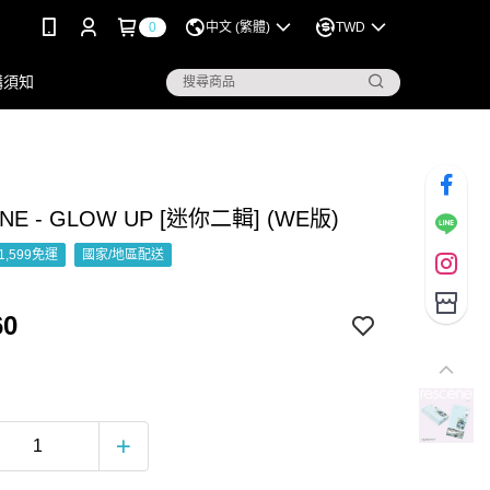
0
中文 (繁體)
TWD
購須知
NE - GLOW UP [迷你二輯] (WE版)
1,599免運
國家/地區配送
60