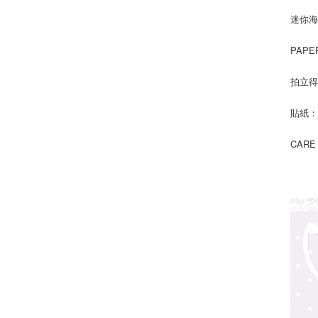
迷你海報
PAPE
拍立得
貼紙：3
CARE