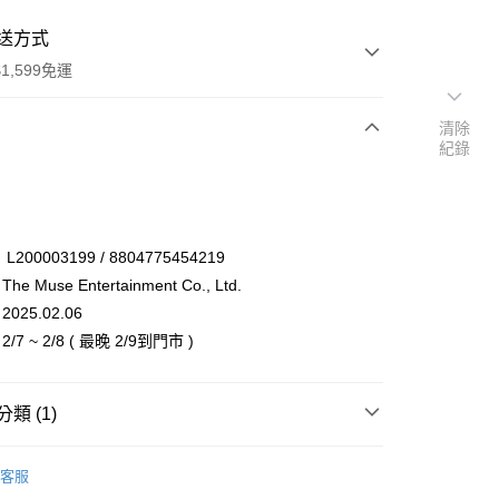
送方式
1,599免運
清除
紀錄
次付款
付款
00003199 / 8804775454219
 Muse Entertainment Co., Ltd.
25.02.06
7 ~ 2/8 ( 最晚 2/9到門市 )
類 (1)
享後付
 / 女團
RESCENE
FTEE先享後付」】
客服
先享後付是「在收到商品之後才付款」的支付方式。 讓您購物簡單