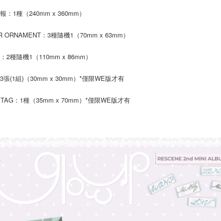
「AFTE
付款後門
：1種（240mm x 360mm）
任。
４．使用「
免運費
即時審查
R ORNAMENT：3種隨機1（70mm x 63mm）
結果請求
亞洲國家/
５．嚴禁
：2種隨機1（110mm x 86mm）
形，恩沛
北美國家/
動。
張(1組)（30mm x 30mm）*僅限WE版才有
歐洲國家/
 TAG：1種（35mm x 70mm）*僅限WE版才有