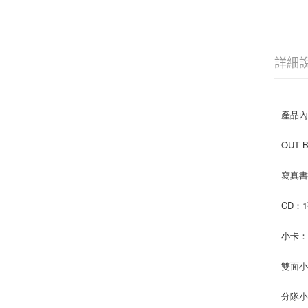
詳細
產品
OUT 
寫真書：
CD：
小卡：
雙面小
分隊小