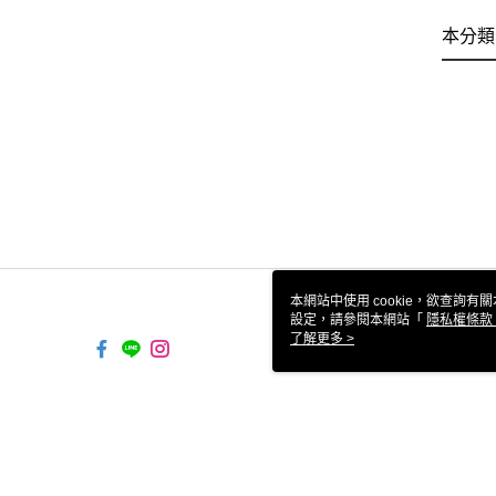
本分類
本網站中使用 cookie，欲查詢有關
設定，請參閱本網站「
隱私權條款
使用 cookie。
了解更多 >