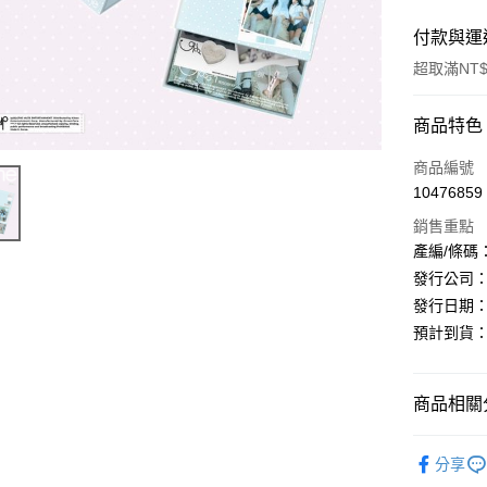
付款與運
超取滿NT$
付款方式
商品特色
信用卡一
商品編號
10476859
超商取貨
銷售重點
LINE Pay
產編/條碼：L2
發行公司：The
Apple Pay
發行日期：20
街口支付
預計到貨：2/
悠遊付
商品相關分
AFTEE先
相關說明
韓國 女歌手
【關於「A
分享
ATM付款
AFTEE