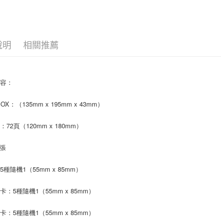
便利好安
１．簡單
２．便利
運送方式
３．安心
全家取貨
說明
相關推薦
【「AFT
每筆NT$6
１．於結帳
付」結帳
付款後全
２．訂單
內容：
３．收到繳
每筆NT$6
／ATM／
※ 請注意
BOX：（135mm x 195mm x 43mm）
7-11取貨
絡購買商品
先享後付
每筆NT$6
72頁（120mm x 180mm）
※ 交易是
是否繳費成
付款後7-1
付客戶支
1張
每筆NT$6
【注意事
5種隨機1（55mm x 85mm）
新竹貨運
１．透過由
交易，需
每筆NT$9
求債權轉
卡：5種隨機1（55mm x 85mm）
２．關於
宅配 (離島
https://aft
卡：5種隨機1（55mm x 85mm）
每筆NT$2
３．未成