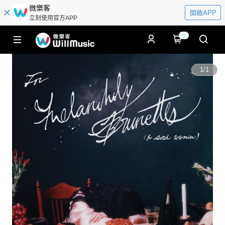
微樂客
開啟APP
立刻使用官方APP
0
1
/
1