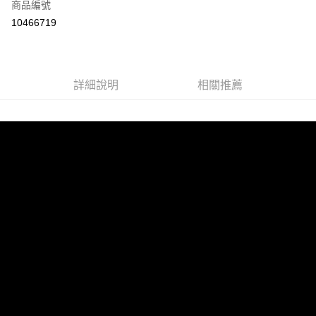
商品編號
超商取貨付款
10466719
LINE Pay
Apple Pay
詳細說明
相關推薦
街口支付
悠遊付
AFTEE先享後付
相關說明
【關於「AFTEE先享後付」】
ATM付款
AFTEE先享後付是「在收到商品之後才付款」的支付方式。 讓您購物簡單
便利好安心！
１．簡單：不需註冊會員、不需綁卡、不需儲值。
運送方式
２．便利：只要手機號碼，簡訊認證，即可結帳。
３．安心：先確認商品／服務後，再付款。
全家取貨付款
每筆NT$60，滿NT$1,599(含以上)免運費
【「AFTEE先享後付」結帳流程】
１．於結帳方式選擇「AFTEE先享後付」後，將跳轉至「AFTEE先享後付」
付款後全家取貨
結帳頁面，進行簡訊認證並確認金額後，即可完成結帳。
２．訂單成立數日內，您將收到繳費通知簡訊。
每筆NT$60，滿NT$1,599(含以上)免運費