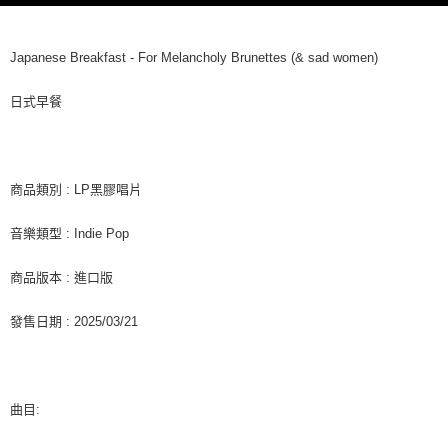
３．收到繳費通知簡訊後14天內，點擊此簡訊中的連結，可透過四大超商／
ATM／網路銀行／等多元方式進行付款，方視為交易完成。
7-11取貨付款
※ 請注意：結帳手續完成當下不需立刻繳費，但若您需要取消訂單，請聯絡
每筆NT$60，滿NT$1,599(含以上)免運費
購買商品的店家。未經商家同意取消之訂單仍視為有效，需透過AFTEE先享
Japanese Breakfast - For Melancholy Brunettes (& sad women)
後付繳納相關費用。
付款後7-11取貨
※ 交易是否成功請以「AFTEE先享後付 」之結帳頁面顯示為準，若有關於
日式早餐
是否繳費成功／繳費後需取消欲退款等相關疑問，請聯繫「AFTEE先享後付
每筆NT$60，滿NT$1,599(含以上)免運費
客戶支援中心」
https://netprotections.freshdesk.com/support/home
新竹貨運
【注意事項】
１．透過由恩沛科技股份有限公司提供之「AFTEE先享後付」服務完成之交
每筆NT$90
商品類別 : LP黑膠唱片
易，需依本服務之必要範圍內提供個人資料，並將交易相關給付款項請求債
權轉讓予恩沛科技股份有限公司。
宅配 (離島)
音樂類型 : Indie Pop
２．關於個人資料處理事宜，請瀏覽以下網址：
每筆NT$200
https://aftee.tw/terms/#terms3
３．未成年的使用者請事先徵得法定代理人或監護人之同意方可使用
商品版本 : 進口版
付款後門市自取
「AFTEE先享後付」，若未經同意申辦者引起之損失，本公司不負相關責
任。
免運費
發售日期 : 2025/03/21
４．使用「AFTEE先享後付」時，將依據個別帳號之用戶狀況，依本公司即
時審查核予不同之上限額度；若仍有額度不足之情形，本公司將視審查結果
亞洲國家/地區配送
查看運費
請求用戶進行身份認證。
５．嚴禁一人註冊多個帳號或使用他人資訊註冊。若發現惡意使用之情形，
北美國家/地區配送
查看運費
恩沛科技股份有限公司將有權停止該用戶之使用額度並採取法律行動。
曲目:
歐洲國家/地區配送
查看運費