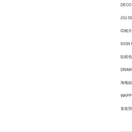
DECO
(G)I-
ID相片
SIGN
貼紙包L
DRAW
海報組：
WAPP
首批