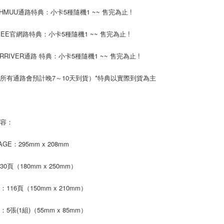
付款後7-1
付客戶支
ITHMUU通路特典：小卡5種隨機1 ~~ 售完為止 !
每筆NT$6
【注意事
UBEE官網路特典：小卡5種隨機1 ~~ 售完為止 !
新竹貨運
１．透過由
交易，需
每筆NT$9
求債權轉
ARRIVER通路 特典：小卡5種隨機1 ~~ 售完為止 !
２．關於
宅配 (離島
https://aft
所有通路會預計晚7～10天到貨）*特典以實際到貨為主
每筆NT$2
３．未成
「AFTE
付款後門
任。
４．使用「
免運費
即時審查
內容：
結果請求
亞洲國家/
５．嚴禁
AGE：295mm x 208mm
形，恩沛
北美國家/
動。
0頁（180mm x 250mm）
歐洲國家/
116頁（150mm x 210mm）
5張(1組)（55mm x 85mm）