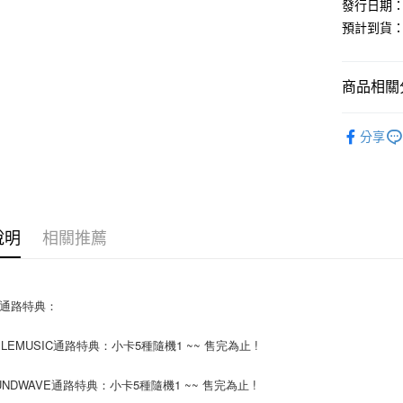
發行日期：20
街口支付
預計到貨：
悠遊付
商品相關分
AFTEE先
相關說明
韓國 女歌手
【關於「A
分享
ATM付款
AFTEE
便利好安
１．簡單
２．便利
運送方式
３．安心
全家取貨
說明
相關推薦
【「AFT
每筆NT$6
１．於結帳
付」結帳
付款後全
２．訂單
國通路特典：
３．收到繳
每筆NT$6
／ATM／
※ 請注意
PLEMUSIC通路特典：小卡5種隨機1 ~~ 售完為止 !
7-11取貨
絡購買商品
先享後付
每筆NT$6
OUNDWAVE通路特典：小卡5種隨機1 ~~ 售完為止 !
※ 交易是
是否繳費成