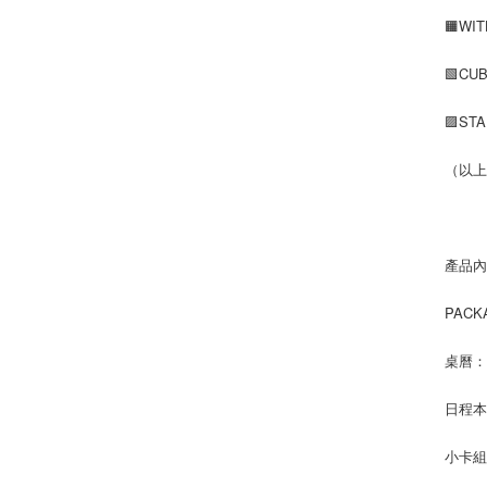
🟧W
🟩C
🟪ST
（以上
產品
PACK
桌曆：3
日程本：
小卡組：