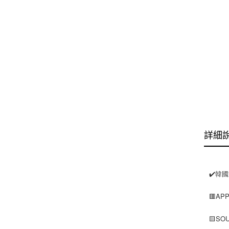
詳細
✔️韓
🟥AP
🟨S