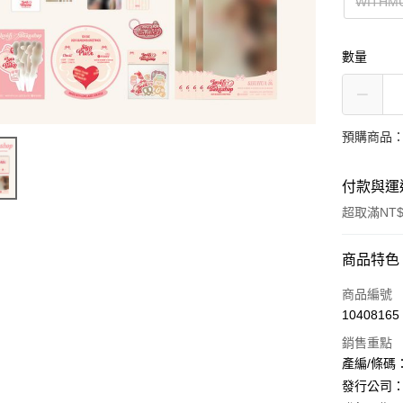
WITHM
數量
預購商品：預
付款與運
超取滿NT$
付款方式
商品特色
信用卡一
商品編號
10408165
超商取貨
銷售重點
LINE Pay
產編/條碼：8
發行公司：Cu
Apple Pay