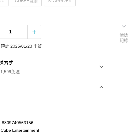
UU
CUBEE官網
STARRIVER
清除
紀錄
計 2025/01/23 出貨
送方式
1,599免運
次付款
付款
809740563156
be Entertainment