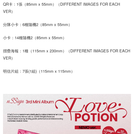
QR卡：1張（85mm x 55mm）（DIFFERENT IMAGES FOR EACH
ATM／網路銀行／等多元方式進行付款，方視為交易完成。
7-11取貨付款
※ 請注意：結帳手續完成當下不需立刻繳費，但若您需要取消訂單，請聯絡
VER）
每筆NT$60，滿NT$1,599(含以上)免運費
購買商品的店家。未經商家同意取消之訂單仍視為有效，需透過AFTEE先享
後付繳納相關費用。
分隊小卡：6種隨機2（85mm x 55mm）
付款後7-11取貨
※ 交易是否成功請以「AFTEE先享後付 」之結帳頁面顯示為準，若有關於
是否繳費成功／繳費後需取消欲退款等相關疑問，請聯繫「AFTEE先享後付
每筆NT$60，滿NT$1,599(含以上)免運費
客戶支援中心」
https://netprotections.freshdesk.com/support/home
小卡：14種隨機2（85mm x 55mm）
新竹貨運
【注意事項】
摺疊海報：1種（115mm x 230mm）（DIFFERENT IMAGES FOR EACH
１．透過由恩沛科技股份有限公司提供之「AFTEE先享後付」服務完成之交
每筆NT$90
VER）
易，需依本服務之必要範圍內提供個人資料，並將交易相關給付款項請求債
權轉讓予恩沛科技股份有限公司。
宅配 (離島)
２．關於個人資料處理事宜，請瀏覽以下網址：
明信片組：7張(1組)（115mm x 115mm）
每筆NT$200
https://aftee.tw/terms/#terms3
３．未成年的使用者請事先徵得法定代理人或監護人之同意方可使用
付款後門市自取
「AFTEE先享後付」，若未經同意申辦者引起之損失，本公司不負相關責
任。
免運費
４．使用「AFTEE先享後付」時，將依據個別帳號之用戶狀況，依本公司即
時審查核予不同之上限額度；若仍有額度不足之情形，本公司將視審查結果
亞洲國家/地區配送
查看運費
請求用戶進行身份認證。
５．嚴禁一人註冊多個帳號或使用他人資訊註冊。若發現惡意使用之情形，
北美國家/地區配送
查看運費
恩沛科技股份有限公司將有權停止該用戶之使用額度並採取法律行動。
歐洲國家/地區配送
查看運費