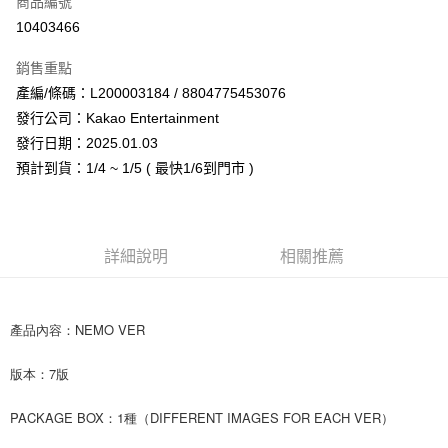
商品編號
超商取貨付款
10403466
LINE Pay
銷售重點
Apple Pay
產編/條碼：L200003184 / 8804775453076
發行公司：Kakao Entertainment
街口支付
發行日期：2025.01.03
悠遊付
預計到貨：1/4 ~ 1/5 ( 最快1/6到門市 )
AFTEE先享後付
相關說明
【關於「AFTEE先享後付」】
詳細說明
相關推薦
ATM付款
AFTEE先享後付是「在收到商品之後才付款」的支付方式。 讓您購物簡單
便利好安心！
１．簡單：不需註冊會員、不需綁卡、不需儲值。
運送方式
２．便利：只要手機號碼，簡訊認證，即可結帳。
產品內容：NEMO VER
３．安心：先確認商品／服務後，再付款。
全家取貨付款
每筆NT$60，滿NT$1,599(含以上)免運費
版本：7版
【「AFTEE先享後付」結帳流程】
１．於結帳方式選擇「AFTEE先享後付」後，將跳轉至「AFTEE先享後付」
付款後全家取貨
結帳頁面，進行簡訊認證並確認金額後，即可完成結帳。
PACKAGE BOX：1種（DIFFERENT IMAGES FOR EACH VER）
２．訂單成立數日內，您將收到繳費通知簡訊。
每筆NT$60，滿NT$1,599(含以上)免運費
３．收到繳費通知簡訊後14天內，點擊此簡訊中的連結，可透過四大超商／