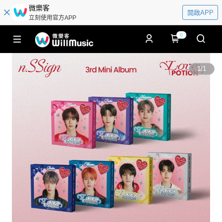
微樂客
開啟APP
立刻使用官方APP
0
1
/
1