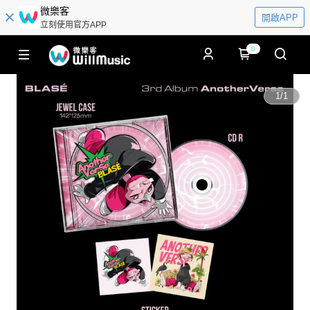
微樂客
開啟APP
立刻使用官方APP
0
1
/
1