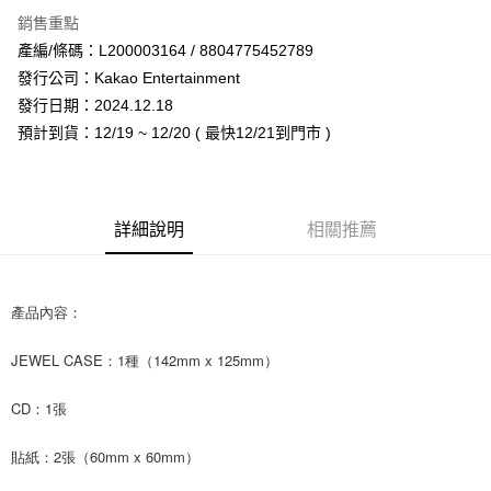
LINE Pay
銷售重點
Apple Pay
產編/條碼：L200003164 / 8804775452789
發行公司：Kakao Entertainment
街口支付
發行日期：2024.12.18
悠遊付
預計到貨：12/19 ~ 12/20 ( 最快12/21到門市 )
AFTEE先享後付
相關說明
【關於「AFTEE先享後付」】
詳細說明
相關推薦
ATM付款
AFTEE先享後付是「在收到商品之後才付款」的支付方式。 讓您購物簡單
便利好安心！
１．簡單：不需註冊會員、不需綁卡、不需儲值。
運送方式
２．便利：只要手機號碼，簡訊認證，即可結帳。
產品內容：
３．安心：先確認商品／服務後，再付款。
全家取貨付款
每筆NT$60，滿NT$1,599(含以上)免運費
【「AFTEE先享後付」結帳流程】
JEWEL CASE：1種（142mm x 125mm）
１．於結帳方式選擇「AFTEE先享後付」後，將跳轉至「AFTEE先享後付」
付款後全家取貨
結帳頁面，進行簡訊認證並確認金額後，即可完成結帳。
CD：1張
２．訂單成立數日內，您將收到繳費通知簡訊。
每筆NT$60，滿NT$1,599(含以上)免運費
３．收到繳費通知簡訊後14天內，點擊此簡訊中的連結，可透過四大超商／
貼紙：2張（60mm x 60mm）
ATM／網路銀行／等多元方式進行付款，方視為交易完成。
7-11取貨付款
※ 請注意：結帳手續完成當下不需立刻繳費，但若您需要取消訂單，請聯絡