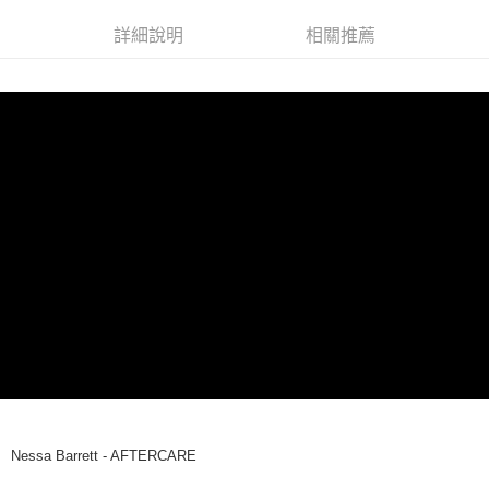
Apple Pay
詳細說明
相關推薦
街口支付
悠遊付
AFTEE先享後付
相關說明
【關於「AFTEE先享後付」】
ATM付款
AFTEE先享後付是「在收到商品之後才付款」的支付方式。 讓您購物簡單
便利好安心！
１．簡單：不需註冊會員、不需綁卡、不需儲值。
運送方式
２．便利：只要手機號碼，簡訊認證，即可結帳。
３．安心：先確認商品／服務後，再付款。
全家取貨付款
每筆NT$60，滿NT$1,599(含以上)免運費
【「AFTEE先享後付」結帳流程】
１．於結帳方式選擇「AFTEE先享後付」後，將跳轉至「AFTEE先享後付」
付款後全家取貨
結帳頁面，進行簡訊認證並確認金額後，即可完成結帳。
２．訂單成立數日內，您將收到繳費通知簡訊。
每筆NT$60，滿NT$1,599(含以上)免運費
３．收到繳費通知簡訊後14天內，點擊此簡訊中的連結，可透過四大超商／
ATM／網路銀行／等多元方式進行付款，方視為交易完成。
7-11取貨付款
※ 請注意：結帳手續完成當下不需立刻繳費，但若您需要取消訂單，請聯絡
每筆NT$60，滿NT$1,599(含以上)免運費
購買商品的店家。未經商家同意取消之訂單仍視為有效，需透過AFTEE先享
Nessa Barrett - AFTERCARE
後付繳納相關費用。