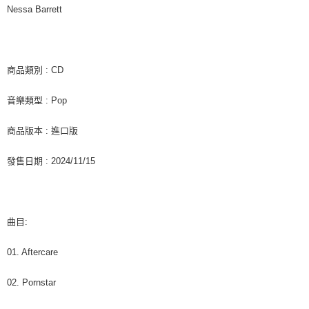
付款後7-11取貨
※ 交易是否成功請以「AFTEE先享後付 」之結帳頁面顯示為準，若有關於
Nessa Barrett
是否繳費成功／繳費後需取消欲退款等相關疑問，請聯繫「AFTEE先享後付
每筆NT$60，滿NT$1,599(含以上)免運費
客戶支援中心」
https://netprotections.freshdesk.com/support/home
新竹貨運
【注意事項】
１．透過由恩沛科技股份有限公司提供之「AFTEE先享後付」服務完成之交
每筆NT$90
商品類別 : CD
易，需依本服務之必要範圍內提供個人資料，並將交易相關給付款項請求債
權轉讓予恩沛科技股份有限公司。
宅配 (離島)
音樂類型 : Pop
２．關於個人資料處理事宜，請瀏覽以下網址：
每筆NT$200
https://aftee.tw/terms/#terms3
３．未成年的使用者請事先徵得法定代理人或監護人之同意方可使用
商品版本 : 進口版
付款後門市自取
「AFTEE先享後付」，若未經同意申辦者引起之損失，本公司不負相關責
任。
免運費
發售日期 : 2024/11/15
４．使用「AFTEE先享後付」時，將依據個別帳號之用戶狀況，依本公司即
時審查核予不同之上限額度；若仍有額度不足之情形，本公司將視審查結果
亞洲國家/地區配送
查看運費
請求用戶進行身份認證。
５．嚴禁一人註冊多個帳號或使用他人資訊註冊。若發現惡意使用之情形，
北美國家/地區配送
查看運費
恩沛科技股份有限公司將有權停止該用戶之使用額度並採取法律行動。
曲目:
歐洲國家/地區配送
查看運費
01. Aftercare
02. Pornstar