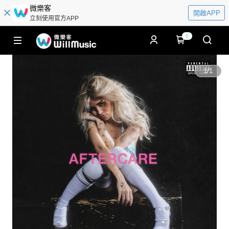
微樂客
開啟APP
立刻使用官方APP
0
1
/
1