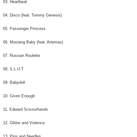
03. Heartbeat
04. Disco (feat. Tommy Genesis)
05. Passenger Princess
06. Mustang Baby (feat. Artemas)
07. Russian Roulette
08. S.L.U.T
09. Babydoll
10. Given Enough
11. Edward Scissorhands
12. Glitter and Violence
13. Pins and Needles