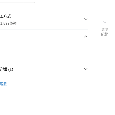
送方式
1,599免運
清除
紀錄
次付款
付款
類 (1)
聲帶
客服
享後付
FTEE先享後付」】