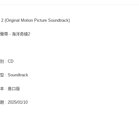
ATM付款
AFTEE
便利好安
１．簡單
2 (Original Motion Picture Soundtrack)
２．便利
運送方式
３．安心
聲帶 - 海洋奇緣2
全家取貨
【「AFT
每筆NT$6
１．於結帳
付」結帳
付款後全
２．訂單
３．收到繳
 : CD
每筆NT$6
／ATM／
※ 請注意
7-11取貨
: Soundtrack
絡購買商品
先享後付
每筆NT$6
※ 交易是
本 : 進口版
是否繳費成
付款後7-1
付客戶支
: 2025/01/10
每筆NT$6
【注意事
新竹貨運
１．透過由
交易，需
每筆NT$9
求債權轉
２．關於
宅配 (離島
https://aft