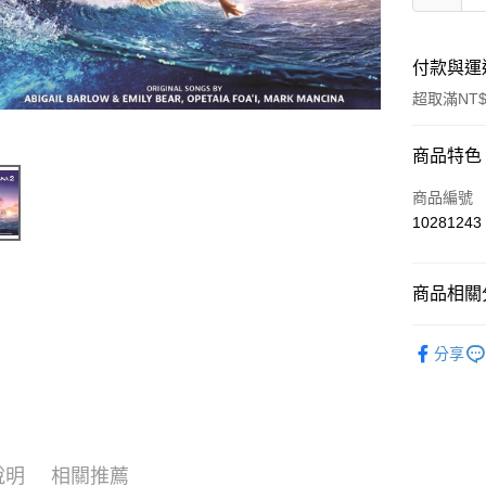
付款與運
超取滿NT$
付款方式
商品特色
信用卡一
商品編號
10281243
超商取貨
LINE Pay
商品相關分
Apple Pay
西洋
原
分享
街口支付
悠遊付
AFTEE先
相關說明
說明
相關推薦
【關於「A