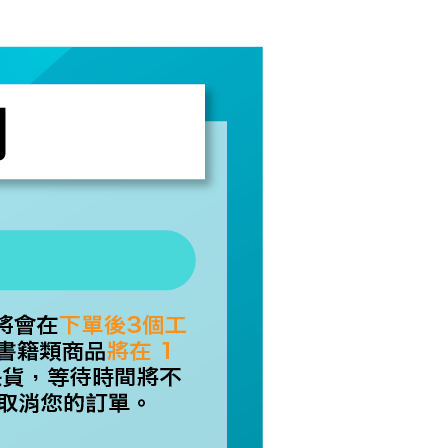
00
年的使用者請事先徵得法定代理人或監護人之同意方可使用
E先享後付」，若未經同意申辦者引起之損失，本公司不負相關責
市自取
AFTEE先享後付」時，將依據個別帳號之用戶狀況，依本公司
核予不同之上限額度；若仍有額度不足之情形，本公司將視審查
用戶進行身份認證。
地區配送
查看運費
一人註冊多個帳號或使用他人資訊註冊。若發現惡意使用之情
科技股份有限公司將有權停止該用戶之使用額度並採取法律行
地區配送
查看運費
地區配送
查看運費