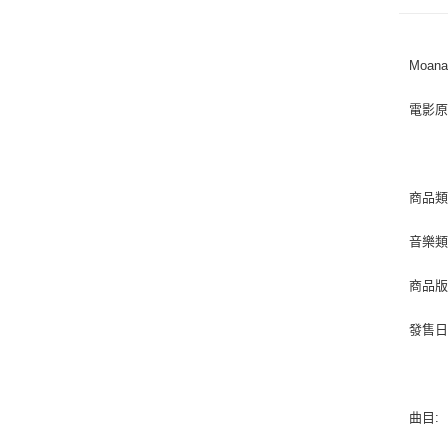
Moana 
電影原
商品類別
音樂類型 
商品版
發售日期 
曲目: