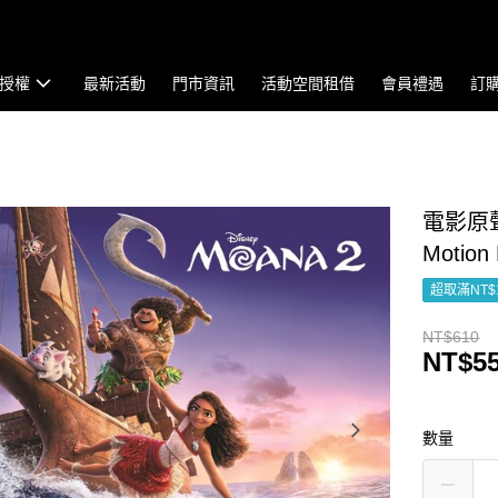
授權
最新活動
門市資訊
活動空間租借
會員禮遇
訂
電影原聲帶
Motion 
超取滿NT$
NT$610
NT$5
數量