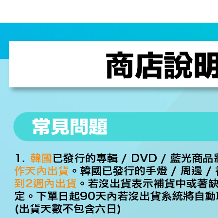
每筆NT$2
３．未成
「AFTE
付款後門
任。
４．使用「
免運費
即時審查
結果請求
亞洲國家/
５．嚴禁
形，恩沛
北美國家/
動。
歐洲國家/