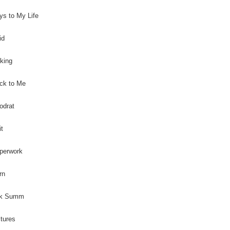
ys to My Life
id
lking
ck to Me
odrat
it
perwork
rn
uk Summ
ltures