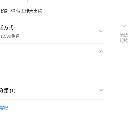
預計 30 個工作天出貨
送方式
清除
1,599免運
紀錄
次付款
付款
類 (1)
行
客服
享後付