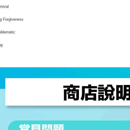
rnival
g Forgiveness
oblematic
ng