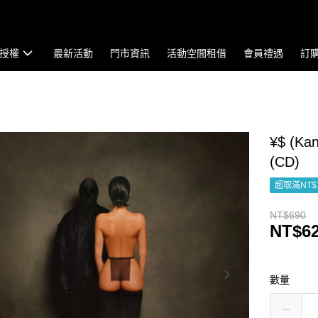
授權
最新活動
門市資訊
活動空間租借
會員禮遇
訂
¥$ (Kan
(CD)
超取滿NT$
NT$690
NT$6
數量