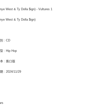
２．關於
宅配 (離島
https://aft
nye West & Ty Dolla $ign) - Vultures 1
每筆NT$2
３．未成
「AFTE
付款後門
任。
nye West & Ty Dolla $ign)
４．使用「
免運費
即時審查
結果請求
亞洲國家/
５．嚴禁
 : CD
形，恩沛
北美國家/
動。
 : Hip Hop
歐洲國家/
本 : 進口版
: 2024/11/29
ars