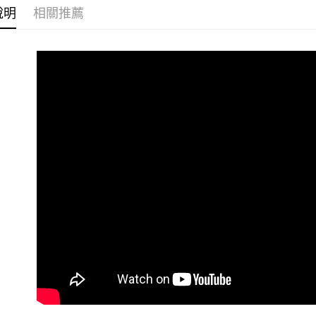
相關說明
說明
相關推薦
【關於「A
ATM付款
AFTEE
便利好安
１．簡單
２．便利
運送方式
３．安心
全家取貨
【「AFT
每筆NT$6
１．於結帳
付」結帳
付款後全
２．訂單
３．收到繳
每筆NT$6
／ATM／
※ 請注意
7-11取貨
絡購買商品
先享後付
每筆NT$6
※ 交易是
是否繳費成
付款後7-1
付客戶支
每筆NT$6
【注意事
新竹貨運
１．透過由
交易，需
每筆NT$9
求債權轉