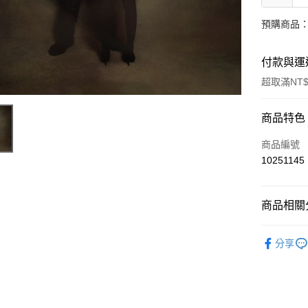
預購商品：
付款與運
超取滿NT$
付款方式
商品特色
信用卡一
商品編號
10251145
超商取貨
LINE Pay
商品相關分
Apple Pay
西洋
流
分享
街口支付
悠遊付
AFTEE先