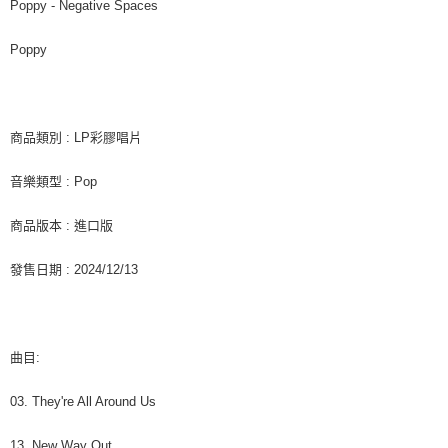
每筆NT$60，滿NT$1,599(含以上)免運費
購買商品的店家。未經商家同意取消之訂單仍視為有效，需透過AFTEE先享
Poppy - Negative Spaces
後付繳納相關費用。
付款後7-11取貨
※ 交易是否成功請以「AFTEE先享後付 」之結帳頁面顯示為準，若有關於
Poppy
是否繳費成功／繳費後需取消欲退款等相關疑問，請聯繫「AFTEE先享後付
每筆NT$60，滿NT$1,599(含以上)免運費
客戶支援中心」
https://netprotections.freshdesk.com/support/home
新竹貨運
【注意事項】
１．透過由恩沛科技股份有限公司提供之「AFTEE先享後付」服務完成之交
每筆NT$90
商品類別 : LP彩膠唱片
易，需依本服務之必要範圍內提供個人資料，並將交易相關給付款項請求債
權轉讓予恩沛科技股份有限公司。
宅配 (離島)
音樂類型 : Pop
２．關於個人資料處理事宜，請瀏覽以下網址：
每筆NT$200
https://aftee.tw/terms/#terms3
３．未成年的使用者請事先徵得法定代理人或監護人之同意方可使用
商品版本 : 進口版
付款後門市自取
「AFTEE先享後付」，若未經同意申辦者引起之損失，本公司不負相關責
任。
免運費
發售日期 : 2024/12/13
４．使用「AFTEE先享後付」時，將依據個別帳號之用戶狀況，依本公司即
時審查核予不同之上限額度；若仍有額度不足之情形，本公司將視審查結果
亞洲國家/地區配送
查看運費
請求用戶進行身份認證。
５．嚴禁一人註冊多個帳號或使用他人資訊註冊。若發現惡意使用之情形，
北美國家/地區配送
查看運費
恩沛科技股份有限公司將有權停止該用戶之使用額度並採取法律行動。
曲目:
歐洲國家/地區配送
查看運費
03. They're All Around Us
13. New Way Out