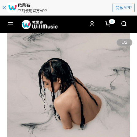
微樂客
開啟APP
立刻使用官方APP
0
1
/
2